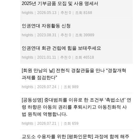
2025년 기부금품 모집 및 사용 명세서
hrights
|
2026.05.13
|
추천 0
|
조회 8168
인권연대 자원활동 신청
hrights
|
2023.08.31
|
추천 0
|
조회 39989
인권연대 회관 건립에 힘을 보태주세요
hrights
|
2021.01.11
|
추천 0
|
조회 46518
[회원 만남의 날] 전현직 경찰관들을 만나 “경찰개혁
과제를 점검한다”
hrights
|
2026.07.24
|
|
조회 989
[공동성명] 중대범죄를 이유로 한 조건부 ‘촉법소년’ 연
령 하향은 아동의 권리를 후퇴시키고 아동친화적 사
법 원칙에 역행합니다.
hrights
|
2026.07.21
|
|
조회 659
교도소 수용자를 위한 [평화인문학] 과정에 함께 해주