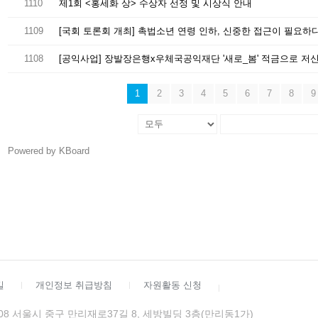
1110
제1회 <홍세화 상> 수상자 선정 및 시상식 안내
1109
[국회 토론회 개최] 촉법소년 연령 인하, 신중한 접근이 필요하
1108
1
2
3
4
5
6
7
8
9
Powered by KBoard
길
개인정보 취급방침
자원활동 신청
4508 서울시 중구 만리재로37길 8, 세방빌딩 3층(만리동1가)