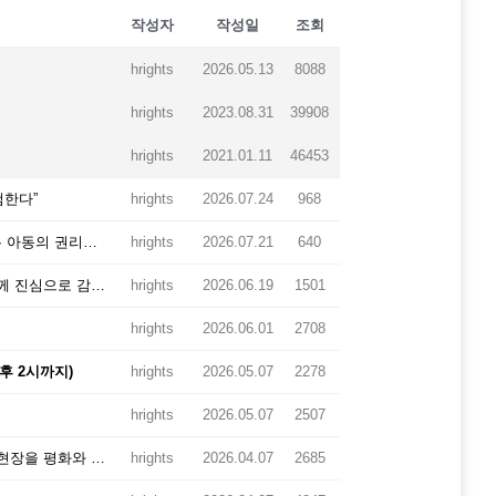
작성자
작성일
조회
hrights
2026.05.13
8088
hrights
2023.08.31
39908
hrights
2021.01.11
46453
검한다”
hrights
2026.07.24
968
[공동성명] 중대범죄를 이유로 한 조건부 ‘촉법소년’ 연령 하향은 아동의 권리를 후퇴시키고 아동친화적 사법 원칙에 역행합니다.
hrights
2026.07.21
640
교도소 수용자를 위한 [평화인문학] 과정에 함께 해주신 여러분께 진심으로 감사드립니다.
hrights
2026.06.19
1501
hrights
2026.06.01
2708
후 2시까지)
hrights
2026.05.07
2278
hrights
2026.05.07
2507
[성명]동두천 옛 성병관리소 철거계획을 중단하고, 국가폭력의 현장을 평화와 인권의 공간으로 보존하라.
hrights
2026.04.07
2685