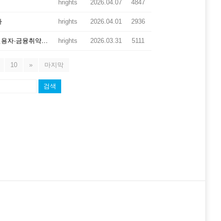
hrights
2026.04.07
4847
다
hrights
2026.04.01
2936
[공익사업] 장발장은행x우체국공익재단 '새로_봄' 적금으로 저신용자·금융취약계층 지원에 함께 나섰습니다
hrights
2026.03.31
5111
10
»
마지막
검색