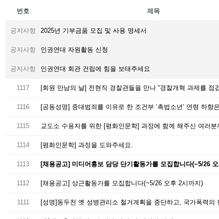
번호
제목
공지사항
2025년 기부금품 모집 및 사용 명세서
공지사항
인권연대 자원활동 신청
공지사항
인권연대 회관 건립에 힘을 보태주세요
1117
[회원 만남의 날] 전현직 경찰관들을 만나 “경찰개혁 과제를 점
1116
1115
1114
[평화인문학] 과정을 도와주세요.
1113
[채용공고] 미디어홍보 담당 단기활동가를 모집합니다(~5/26 오
1112
[채용공고] 상근활동가를 모집합니다(~5/26 오후 2시까지)
1111