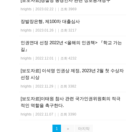
[보도자료]경찰청 총경인사 관련 정보공개청구
hrights
|
2023.02.22
|
|
조회 3969
장발장은행, 제100차 대출심사
hrights
|
2023.01.26
|
|
조회 3217
인권연대 선정 2022년 <올해의 인권책> 『학교 가는
길』
hrights
|
2022.12.01
|
|
조회 4232
[보도자료] 이석영 인권상 제정, 2023년 2월 첫 수상자
선정 시상
hrights
|
2022.11.29
|
|
조회 3382
[보도자료]이태원 참사 관련 국가인권위원회의 적극
적인 역할을 촉구한다.
hrights
|
2022.11.07
|
|
조회 3390
1
»
마지막