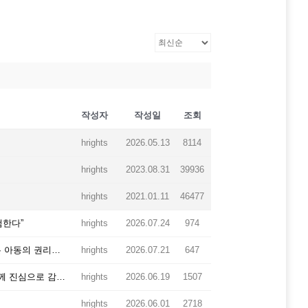
작성자
작성일
조회
hrights
2026.05.13
8114
hrights
2023.08.31
39936
hrights
2021.01.11
46477
검한다”
hrights
2026.07.24
974
[공동성명] 중대범죄를 이유로 한 조건부 ‘촉법소년’ 연령 하향은 아동의 권리를 후퇴시키고 아동친화적 사법 원칙에 역행합니다.
hrights
2026.07.21
647
교도소 수용자를 위한 [평화인문학] 과정에 함께 해주신 여러분께 진심으로 감사드립니다.
hrights
2026.06.19
1507
hrights
2026.06.01
2718