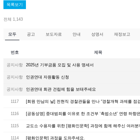
목록보기
전체 1,143
모두
공고
보도자료
안내
성명서
재정보고
번호
제목
공지사항
2025년 기부금품 모집 및 사용 명세서
공지사항
인권연대 자원활동 신청
공지사항
인권연대 회관 건립에 힘을 보태주세요
1117
[회원 만남의 날] 전현직 경찰관들을 만나 “경찰개혁 과제를 점
1116
1115
1114
[평화인문학] 과정을 도와주세요.