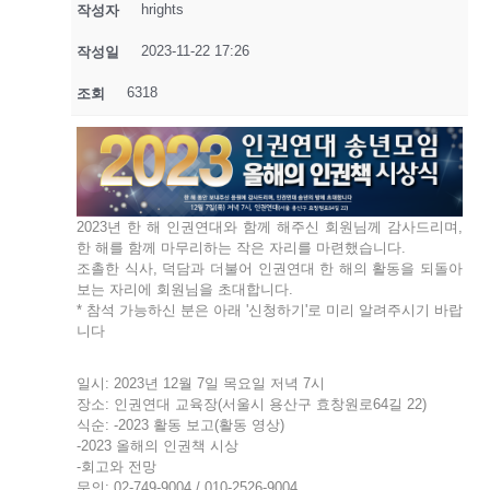
hrights
작성자
2023-11-22 17:26
작성일
6318
조회
2023년 한 해 인권연대와 함께 해주신 회원님께 감사드리며,
한 해를 함께 마무리하는 작은 자리를 마련했습니다.
조촐한 식사, 덕담과 더불어 인권연대 한 해의 활동을 되돌아
보는 자리에 회원님을 초대합니다.
* 참석 가능하신 분은 아래 '신청하기'로 미리 알려주시기 바랍
니다
일시: 2023년 12월 7일 목요일 저녁 7시
장소: 인권연대 교육장(서울시 용산구 효창원로64길 22)
식순: -2023 활동 보고(활동 영상)
-2023 올해의 인권책 시상
-회고와 전망
문의: 02-749-9004 / 010-2526-9004