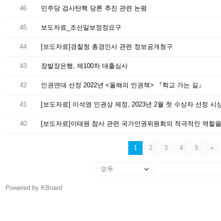
46
민주당 검사탄핵 당론 추진 관련 논평
45
보도자료_조선일보정정요구
44
[보도자료]경찰청 총경인사 관련 정보공개청구
43
장발장은행, 제100차 대출심사
42
인권연대 선정 2022년 <올해의 인권책> 『학교 가는 길』
41
[보도자료] 이석영 인권상 제정, 2023년 2월 첫 수상자 선정 시
40
[보도자료]이태원 참사 관련 국가인권위원회의 적극적인 역할을
1
2
3
4
5
»
Powered by KBoard