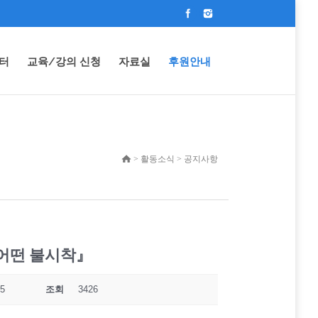
터
교육/강의 신청
자료실
후원안내
> 활동소식 > 공지사항
『어떤 불시착』
25
조회
3426