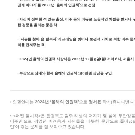
경계 이야기’를
2024
년
‘
올해의 인권책
’
으로 선정.
∙ 자신이 선택한 적 없는 출신, 이주 등의 이유로 노골적인 차별을 받거
한 경종을 울리는 좋은 책.
∙ ‘자유를 찾아 온 탈북자’의 프레임을 벗어나 보편적 가치로 북한 이주 
리를 던져주는 책.
∙ 2024년 올해의 인권책 시상식은 2024년 12월 9일(월) 저녁 6시, 서
∙ 부상으로 상패와 함께 올해의 인권책 150만원 상당을 구입.
◦ 인권연대는
2024
년
‘
올해의 인권책
’
으로
정서윤
작가(유니피벗 대
◦ <어떤 불시착>은 함경북도 길주 태생의 저자가 열 살에 두만강
이주민’으로 겪었던 어려움과 사연들을 따뜻한 문장으로 풀어냈습
민’이 겪는 문제를 잘 보여주고 있습니다.