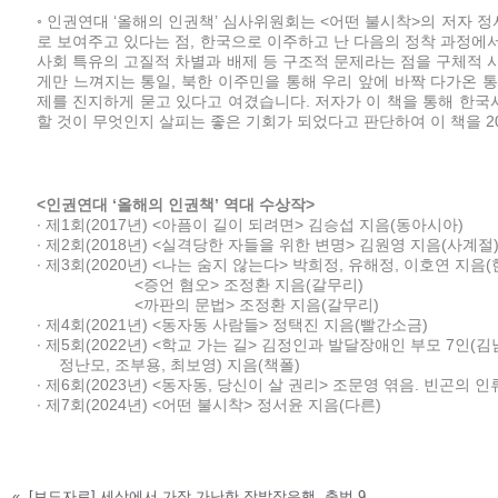
◦ 인권연대 ‘올해의 인권책’ 심사위원회는 <어떤 불시착>의 저자 
로 보여주고 있다는 점, 한국으로 이주하고 난 다음의 정착 과정에
사회 특유의 고질적 차별과 배제 등 구조적 문제라는 점을 구체적 
게만 느껴지는 통일, 북한 이주민을 통해 우리 앞에 바짝 다가온 
제를 진지하게 묻고 있다고 여겼습니다. 저자가 이 책을 통해 한국
할 것이 무엇인지 살피는 좋은 기회가 되었다고 판단하여 이 책을 2
<인권연대 ‘올해의 인권책’ 역대 수상작>
∙ 제1회(2017년)
<아픔이 길이 되려면>
김승섭 지음(동아시아)
∙ 제2회(2018년)
<실격당한 자들을 위한 변명>
김원영 지음(사계절
∙ 제3회(2020년)
<나는 숨지 않는다>
박희정, 유해정, 이호연 지음(
<증언 혐오>
조정환 지음(갈무리)
<까판의 문법>
조정환 지음(갈무리)
∙ 제4회(2021년)
<동자동 사람들>
정택진 지음(빨간소금)
∙ 제5회(2022년)
<학교 가는 길>
김정인과 발달장애인 부모 7
정난모, 조부용, 최보영) 지음(책폴)
∙ 제6회(2023년)
<동자동, 당신이 살 권리>
조문영 엮음. 빈곤의 인
∙ 제7회(2024년) <어떤 불시착> 정서윤 지음(다른)
«
[보도자료] 세상에서 가장 가난한 장발장은행, 출범 9주년 맞아