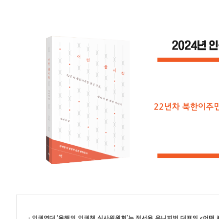
∙ 인권연대 ‘올해의 인권책 심사위원회’는
정서윤
유니피벗 대표의
<
어떤 