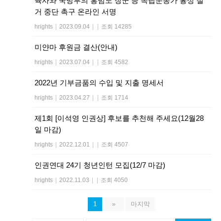
육사와 국방부의 홍범도 장군 등 독립운동가 흉상 철
거 중단 촉구 온라인 서명
hrights
|
2023.09.04
|
|
조회 14285
미얀마 후원금 결산(안내)
hrights
|
2023.07.04
|
|
조회 4582
2022년 기부금품의 수입 및 지출 명세서
hrights
|
2023.04.27
|
|
조회 1714
제1회 [이석영 인권상] 후보를 추천해 주세요(12월28
일 마감)
hrights
|
2022.12.01
|
|
조회 4507
인권연대 24기 청년인턴 모집(12/7 마감)
hrights
|
2022.11.03
|
|
조회 4050
1
»
마지막