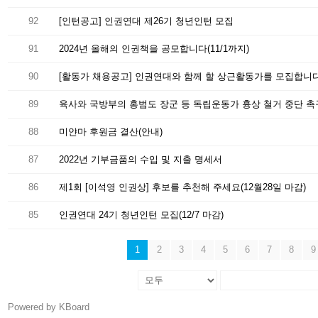
92
[인턴공고] 인권연대 제26기 청년인턴 모집
91
2024년 올해의 인권책을 공모합니다(11/1까지)
90
[활동가 채용공고] 인권연대와 함께 할 상근활동가를 모집합니다(9
89
육사와 국방부의 홍범도 장군 등 독립운동가 흉상 철거 중단 촉
88
미얀마 후원금 결산(안내)
87
2022년 기부금품의 수입 및 지출 명세서
86
제1회 [이석영 인권상] 후보를 추천해 주세요(12월28일 마감)
85
인권연대 24기 청년인턴 모집(12/7 마감)
1
2
3
4
5
6
7
8
9
Powered by KBoard