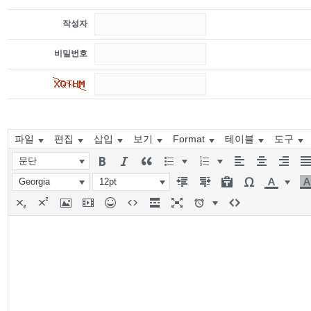
작성자
비밀번호
파일
편집
삽입
보기
Format
테이블
도구
문단
Georgia
12pt