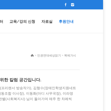
터
교육/강의 신청
자료실
후원안내
> 인권연대세상읽기 > 목에가시
위한 칼럼 공간입니다.
태형(프리랜서 방송작가), 김형수(장애인학생지원네트
협동조합 이사장), 이동화(아디 사무국장), 이라영
정한별(사회복지사) 님이 돌아가며 매주 한 차례씩