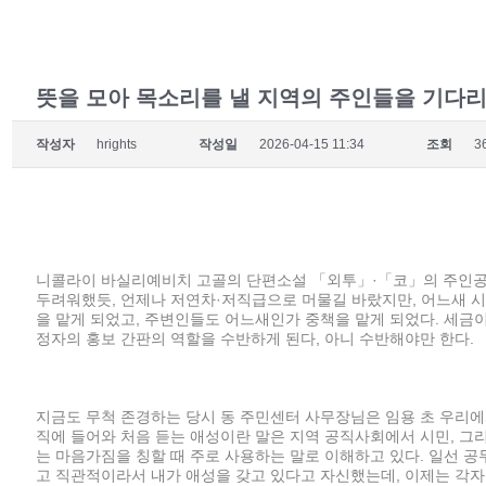
뜻을 모아 목소리를 낼 지역의 주인들을 기다리
작성자
hrights
작성일
2026-04-15 11:34
조회
3
니콜라이 바실리예비치 고골의 단편소설 「외투」·「코」의 주인공
두려워했듯, 언제나 저연차·저직급으로 머물길 바랐지만, 어느새 시
을 맡게 되었고, 주변인들도 어느새인가 중책을 맡게 되었다. 세금이
정자의 홍보 간판의 역할을 수반하게 된다, 아니 수반해야만 한다.
지금도 무척 존경하는 당시 동 주민센터 사무장님은 임용 초 우리에
직에 들어와 처음 듣는 애성이란 말은 지역 공직사회에서 시민, 그
는 마음가짐을 칭할 때 주로 사용하는 말로 이해하고 있다. 일선 
고 직관적이라서 내가 애성을 갖고 있다고 자신했는데, 이제는 각자