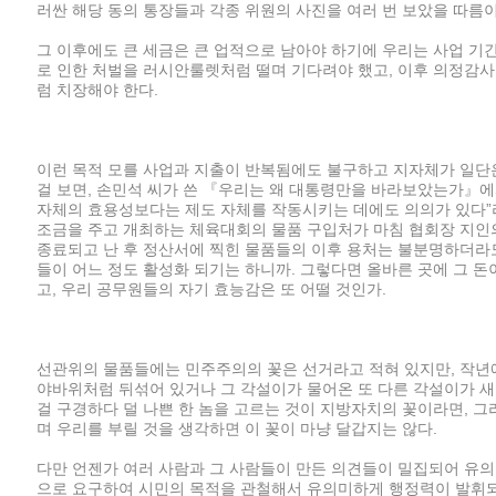
러싼 해당 동의 통장들과 각종 위원의 사진을 여러 번 보았을 따름이
그 이후에도 큰 세금은 큰 업적으로 남아야 하기에 우리는 사업 기
로 인한 처벌을 러시안룰렛처럼 떨며 기다려야 했고, 이후 의정감사
럼 치장해야 한다.
이런 목적 모를 사업과 지출이 반복됨에도 불구하고 지자체가 일단
걸 보면, 손민석 씨가 쓴 『우리는 왜 대통령만을 바라보았는가』에
자체의 효용성보다는 제도 자체를 작동시키는 데에도 의의가 있다”라
조금을 주고 개최하는 체육대회의 물품 구입처가 마침 협회장 지인의
종료되고 난 후 정산서에 찍힌 물품들의 이후 용처는 불분명하더라
들이 어느 정도 활성화 되기는 하니까. 그렇다면 올바른 곳에 그 
고, 우리 공무원들의 자기 효능감은 또 어떨 것인가.
선관위의 물품들에는 민주주의의 꽃은 선거라고 적혀 있지만, 작년에
야바위처럼 뒤섞어 있거나 그 각설이가 물어온 또 다른 각설이가 
걸 구경하다 덜 나쁜 한 놈을 고르는 것이 지방자치의 꽃이라면, 그
며 우리를 부릴 것을 생각하면 이 꽃이 마냥 달갑지는 않다.
다만 언젠가 여러 사람과 그 사람들이 만든 의견들이 밀집되어 유
으로 요구하여 시민의 목적을 관철해서 유의미하게 행정력이 발휘되