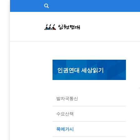
인권연대 세상읽기
발자국통신
수요산책
목에가시