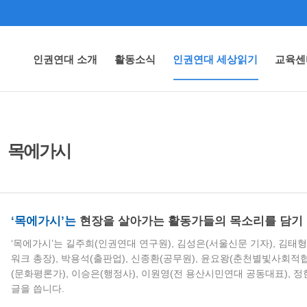
인권연대 소개
활동소식
인권연대 세상읽기
교육센
목에가시
‘목에가시’는
현장을 살아가는 활동가들의 목소리를 담기 
‘목에가시’는 길주희(인권연대 연구원), 김성은(서울신문 기자), 김
워크 총장), 박용석(출판업), 신종환(공무원), 윤요왕(춘천별빛사회적
(문화평론가), 이승은(행정사), 이원영(전 용산시민연대 공동대표), 
글을 씁니다.