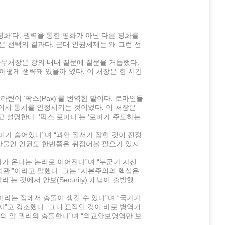
평화’다. 권력을 통한 평화가 아닌 다른 평화를
은 선택의 결과다. 근대 인권체제는 왜 그런 선
동사무처장은 강의 내내 질문에 질문을 거듭했다.
어떻게 생략돼 있을까”였다. 이 처장은 한 시간
틴어 ‘팍스(Pax)'를 번역한 말이다. 로마인들
심어서 통치를 안정시키는 것이었다. 이 처장은
고 설명한다. ‘팍스 로마나’는 ‘로마가 주도하는
미가 숨어있다”며 “과연 질서가 잡힌 것이 진정
 산물인 인권도 한번쯤은 뒤집어볼 필요가 있지
화가 온다는 논리로 이어진다”며 “누군가 자신
치관’”이라고 말했다. 그는 “자본주의의 핵심은
는 것에서 안보(Security) 개념이 출발했
이라는 점에서 충돌이 생길 수 있다”며 “국가가
”고 강조했다. 그 대표적인 것이 바로 병역거
의 알 권리와 충돌한다”며 “외교안보영역만 보