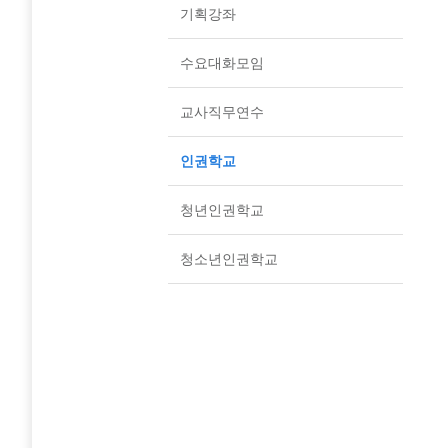
기획강좌
수요대화모임
교사직무연수
인권학교
청년인권학교
청소년인권학교