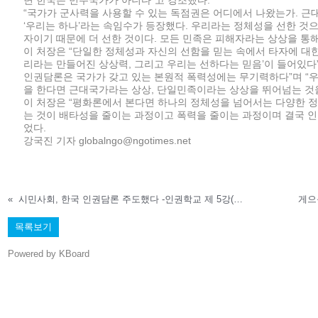
면 한국은 민주국가가 아니다”고 강조했다.
“국가가 군사력을 사용할 수 있는 독점권은 어디에서 나왔는가. 근
‘우리는 하나’라는 속임수가 등장했다. 우리라는 정체성을 선한 것
자이기 때문에 더 선한 것이다. 모든 민족은 피해자라는 상상을 통해
이 처장은 “단일한 정체성과 자신의 선함을 믿는 속에서 타자에 대한
리라는 만들어진 상상력, 그리고 우리는 선하다는 믿음’이 들어있다
인권담론은 국가가 갖고 있는 본원적 폭력성에는 무기력하다”며 “우
을 한다면 근대국가라는 상상, 단일민족이라는 상상을 뛰어넘는 것
이 처장은 “평화론에서 본다면 하나의 정체성을 넘어서는 다양한 정
는 것이 배타성을 줄이는 과정이고 폭력을 줄이는 과정이며 결국 인
었다.
강국진 기자 globalngo@ngotimes.net
«
시민사회, 한국 인권담론 주도했다 -인권학교 제 5강(시민의신문, 04.11.19)
목록보기
Powered by KBoard