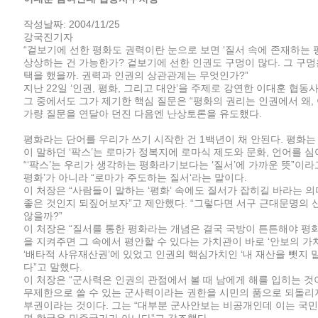
작성날짜: 2004/11/25
강국진기자
“겉보기에 선한 평화도 권력이란 눈으로 보면 ‘질서 속에 존재하는 
상상하는 건 가능한가? 겉보기에 선한 인권도 구멍이 많다. 그 구멍
택을 했을까. 권력과 인권의 상관관계는 무엇인가?”
지난 22일 ‘인권, 평화, 그리고 대안’을 주제로 강연한 이대훈 협
그 중에서도 그가 제기한 핵심 질문은 “평화의 권리는 인권에서 왜, 
가량 질문을 연달아 던진 다음엔 난상토론을 유도했다.
평화라는 단어를 우리가 쓰기 시작한 건 1백년이 채 안된다. 평화는 라
이 말하던 ‘팍스’는 로마가 정복지에 로마식 제도와 문화, 언어를 
“‘팍스’는 우리가 생각하는 평화라기보다는 ‘질서’에 가까운 뜻”이라
평화’가 아니라 “로마가 주도하는 질서‘라는 말이다.
이 처장은 “사람들이 말하는 ‘평화’ 속에도 질서가 잡히길 바라는 의
좋은 것인지 되짚어보자”고 제안했다. “그렇다면 서구 근대문명의
않을까?”
이 처장은 “질서를 통한 평화라는 개념은 결국 국방이 튼튼해야 평
을 지켜주면 그 속에서 평안할 수 있다는 가치관이 바로 ‘안보의 가
‘배타적 사유재산권’에 있었고 인권의 핵심가치인 ‘내 재산을 뺏지 말라’
다”고 말했다.
이 처장은 “군사력은 인권의 관점에서 볼 때 남에게 해를 입히는 것
무제한으로 쓸 수 있는 군사력이라는 권한을 시민의 품으로 되돌리자
부권이라는 것이다. 그는 “대부분 군사안보는 비공개인데 이는 국민