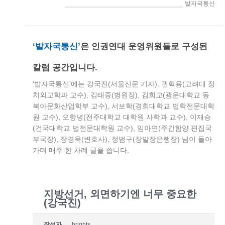
> 인권연대세상읽기 > 발자국통신
‘발자국통신’
은
인권연대 운영위원들로 구성된
칼럼 공간입니다.
‘발자국통신’에는 강국진(서울신문 기자), 권혁용(고려대 정
치외교학과 교수), 김태중(병원장), 김희교(광운대학교 동
북아문화산업학부 교수), 서보학(경희대학교 법학전문대학
원 교수), 오항녕(전주대학교 대학원 사학과 교수), 이재승
(건국대학교 법전문대학원 교수), 임아연(주간함양 편집국
부국장), 장경욱(변호사), 정범구(장발장은행장) 님이 돌아
가며 매주 한 차례 글을 씁니다.
지방선거, 외면하기엔 너무 중요한
(강국진)
작성자
hrights