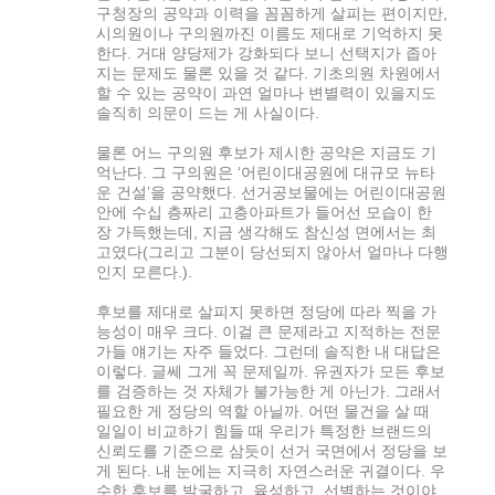
구청장의 공약과 이력을 꼼꼼하게 살피는 편이지만,
시의원이나 구의원까진 이름도 제대로 기억하지 못
한다. 거대 양당제가 강화되다 보니 선택지가 좁아
지는 문제도 물론 있을 것 같다. 기초의원 차원에서
할 수 있는 공약이 과연 얼마나 변별력이 있을지도
솔직히 의문이 드는 게 사실이다.
물론 어느 구의원 후보가 제시한 공약은 지금도 기
억난다. 그 구의원은 ‘어린이대공원에 대규모 뉴타
운 건설’을 공약했다. 선거공보물에는 어린이대공원
안에 수십 층짜리 고층아파트가 들어선 모습이 한
장 가득했는데, 지금 생각해도 참신성 면에서는 최
고였다(그리고 그분이 당선되지 않아서 얼마나 다행
인지 모른다.).
후보를 제대로 살피지 못하면 정당에 따라 찍을 가
능성이 매우 크다. 이걸 큰 문제라고 지적하는 전문
가들 얘기는 자주 들었다. 그런데 솔직한 내 대답은
이렇다. 글쎄 그게 꼭 문제일까. 유권자가 모든 후보
를 검증하는 것 자체가 불가능한 게 아닌가. 그래서
필요한 게 정당의 역할 아닐까. 어떤 물건을 살 때
일일이 비교하기 힘들 때 우리가 특정한 브랜드의
신뢰도를 기준으로 삼듯이 선거 국면에서 정당을 보
게 된다. 내 눈에는 지극히 자연스러운 귀결이다. 우
수한 후보를 발굴하고, 육성하고, 선별하는 것이야