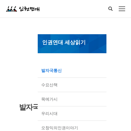
인권연대 세상읽기
발자국통신
수요산책
목에가시
발자국통신
우리시대
오창익의인권이야기