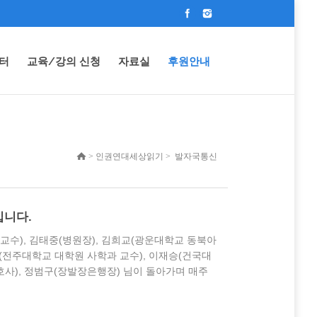
터
교육/강의 신청
자료실
후원안내
> 인권연대세상읽기 > 발자국통신
입니다.
교수), 김태중(병원장), 김희교(광운대학교 동북아
(전주대학교 대학원 사학과 교수), 이재승(건국대
호사), 정범구(장발장은행장) 님이 돌아가며 매주