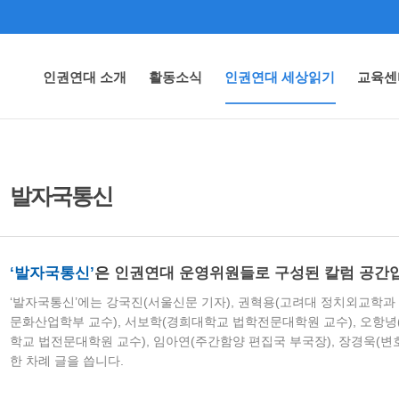
인권연대 소개
활동소식
인권연대 세상읽기
교육센
발자국통신
‘발자국통신’
은
인권연대 운영위원들로 구성된 칼럼 공간
‘발자국통신’에는 강국진(서울신문 기자), 권혁용(고려대 정치외교학과 
문화산업학부 교수), 서보학(경희대학교 법학전문대학원 교수), 오항녕
학교 법전문대학원 교수), 임아연(주간함양 편집국 부국장), 장경욱(변
한 차례 글을 씁니다.