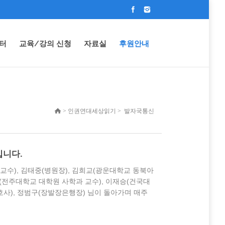
터
교육/강의 신청
자료실
후원안내
> 인권연대세상읽기 > 발자국통신
입니다.
교수), 김태중(병원장), 김희교(광운대학교 동북아
(전주대학교 대학원 사학과 교수), 이재승(건국대
호사), 정범구(장발장은행장) 님이 돌아가며 매주