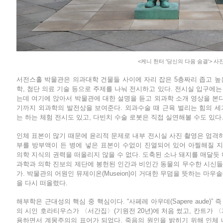
<케니 헌터 '당신의 다음 숨결'> 사
서전스홀 박물관은 의과대학 건물들 사이에 자리 잡은 5층짜리 좁고 높은
학, 첨단 의료 기술 등으로 주제를 나눠 전시하고 있다. 전시실 입구에는 해부극장
는데 여기에 앉아서 박물관에 대한 설명을 듣고 외과학 소개 영상을 본다
기까지 외과학의 발전상을 보여준다. 외과수술 때 근육 벌리는 힘의 
는 하는 체험 전시도 있고, 다빈치 수술 로봇은 직접 실연해볼 수도 있다
인체 표본이 많기 때문에 윤리적 문제로 내부 전시실 사진 촬영은 엄격하
부를 방부액이 든 병에 넣은 표본이 수없이 진열되어 있어 아찔해질 
의학 지식의 권력을 떠올리지 않을 수 없다. 도축된 소나 돼지를 매달듯
과학과 의학 진보의 제단에 봉헌된 인간과 비인간 동물의 무수한 시신
가. 박물관의 어원인 뮤제이온(Museion)이 거대한 무덤을 뜻하는 마우솔
을 다시 떠올렸다.
해부학은 근대성의 핵심 중 핵심이다. “사페레 아우데(Sapere aude)”
의 시인 호라티우스가 〈서간집〉(기원전 20년)에 처음 썼고, 칸트가 〈
용하면서 계몽주의의 표어가 되었다. 죽음의 원인을 밝히기 위해 인체