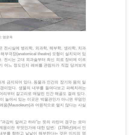
진: 염운옥
 전시실에 병리학, 외과학, 해부학, 생리학, 치과
(anatomical theatre) 모형이 설치되어 있
. 전시는 고대 외과술부터 최신 의료 장비에 이르
세기 어느 정도인지 레버를 관람자가 직접 당겨보게
.
게 금지되어 있다. 동물과 인간의 장기와 몸의 일
지경이었다. 생물의 내부를 들여다보고 파헤치려는
 머리부터 갈고리로 매달린 인간 해골도 걸려 있다.
들이 늘어서 있는 이곳은 박물관인가 아니면 무덤인
레움(Mausoleum)과 어원적으로 멀지 않다는 사실
 즉 “과감히 알려고 하라”는 뜻의 라틴어 경구는 로마
계몽이란 무엇인가에 대한 답변〉(1784년)에서 인
 내부를 향하고 낱낱이 해부한다는 것은 미지의 영