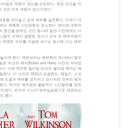
이야말로 계몽의 정신을 상징한다. 죽은 인간을 카
한 것은 바로 계몽의 정신이었다.
중을 모아놓고 공개 해부를 실연했다. 17세기 네
족하는 독특한 시민문화의 장소였다. 레이덴 대학의
의 원인을 밝히는 곳인 동시에 일반 시민에게는 시
카니발적 오락이 결합된 장소가 근대 초 해부극장이
고 메멘토 모리를 마음에 새기는 동시에 시신 해부
 놓이게 했다. 에든버러는 해부학의 역사에서 중요
크와 헤어(Burke and Hare) 사건의 무대였
다. 이에 착안한 윌리엄 버크와 윌리엄 헤어는 해
렀다. 이 사건은 1832년 잉글랜드, 웨일즈, 스코
은 시체 도굴과 매매를 금지하고 당사자와 친족의 동의
련했다. 하지만 해부법은 불법적인 시신탈취를 완전
뿐이었다. 빈자의 시신이 해부실습용으로 제공되는
도 했다.