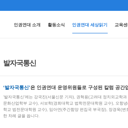
인권연대 소개
활동소식
인권연대 세상읽기
교육센
발자국통신
‘발자국통신’
은
인권연대 운영위원들로 구성된 칼럼 공간
‘발자국통신’에는 강국진(서울신문 기자), 권혁용(고려대 정치외교학과 
문화산업학부 교수), 서보학(경희대학교 법학전문대학원 교수), 오항녕
학교 법전문대학원 교수), 임아연(주간함양 편집국 부국장), 장경욱(변
한 차례 글을 씁니다.