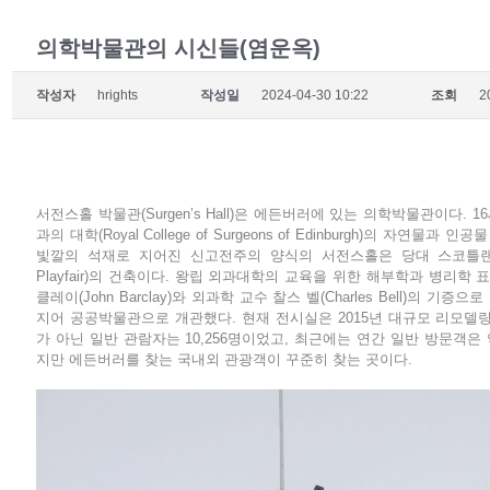
의학박물관의 시신들(염운옥)
작성자
hrights
작성일
2024-04-30 10:22
조회
2
서전스홀 박물관(Surgen’s Hall)은 에든버러에 있는 의학박물관이다.
과의 대학(Royal College of Surgeons of Edinburgh)의 자
빛깔의 석재로 지어진 신고전주의 양식의 서전스홀은 당대 스코틀랜드의
Playfair)의 건축이다. 왕립 외과대학의 교육을 위한 해부학과 병리학
클레이(John Barclay)와 외과학 교수 찰스 벨(Charles Bell)의 
지어 공공박물관으로 개관했다. 현재 전시실은 2015년 대규모 리모델링
가 아닌 일반 관람자는 10,256명이었고, 최근에는 연간 일반 방문객은 
지만 에든버러를 찾는 국내외 관광객이 꾸준히 찾는 곳이다.