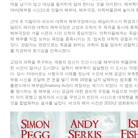
역을 남기지 않고 대상을 철저하게 알려 한다는 것을 의미한다. 해부학
데바(해부용 시신)으로 만들어 해부대, 해부극장, 의학박물관에 놓이게 
근대 초 이탈리아 파도바 대학의 해부극장에서는 베살리우스가 학생과 대
덜란드 레이덴 대학의 해부극장은 교양과 오락의 두 목적을 동시에 충
해부극장은 겨울 시즌의 시민 오락의 중심이었다. 의학자들에게는 죽음
체 해부를 직접 보려는 욕망을 충족시키는 곳, 엄숙한 과학적 관찰과 
었다. 관람자는 한편으로는 죽음을 밝히는 과학의 힘을 엄숙히 관찰하
를 직관하며 호기심을 만족시켰다.
교양과 과학을 추구하는 계몽의 정신이 인간 시신을 해부대와 박물관에
한 사건이 일어난 도시였다. 일찍이 해부학이 발달했던 이 도시는 악명높은 버
다. 당시 카데바로는 사형수의 사체를 썼는데 수요에 비해 공급이 부족했
부용 시신을 조달해 큰 돈을 벌기 위해 16명을 납치·살해하는 범죄를 저질
틀랜드에서 해부법(Anatomy Act)이 제정되는 계기가 되었다. 이 법
를 명시하는 등 해부용 시신 공급에 대한 윤리적 규정을 처음으로 마
히 막지 못했고 범죄자의 시신을 무연고자 빈민의 시신으로 대체했을 
것을 합법화하는 결과를 낳았다. 버크와 헤어 사건은 2010년 영화화되기