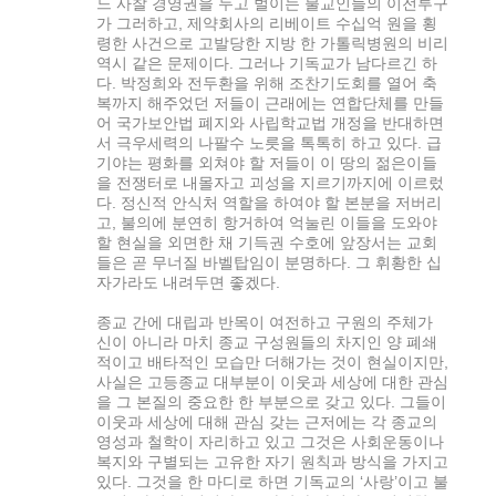
느 사찰 경영권을 두고 벌이는 불교인들의 이전투구
가 그러하고, 제약회사의 리베이트 수십억 원을 횡
령한 사건으로 고발당한 지방 한 가톨릭병원의 비리
역시 같은 문제이다. 그러나 기독교가 남다르긴 하
다. 박정희와 전두환을 위해 조찬기도회를 열어 축
복까지 해주었던 저들이 근래에는 연합단체를 만들
어 국가보안법 폐지와 사립학교법 개정을 반대하면
서 극우세력의 나팔수 노릇을 톡톡히 하고 있다. 급
기야는 평화를 외쳐야 할 저들이 이 땅의 젊은이들
을 전쟁터로 내몰자고 괴성을 지르기까지에 이르렀
다. 정신적 안식처 역할을 하여야 할 본분을 저버리
고, 불의에 분연히 항거하여 억눌린 이들을 도와야
할 현실을 외면한 채 기득권 수호에 앞장서는 교회
들은 곧 무너질 바벨탑임이 분명하다. 그 휘황한 십
자가라도 내려두면 좋겠다.
종교 간에 대립과 반목이 여전하고 구원의 주체가
신이 아니라 마치 종교 구성원들의 차지인 양 폐쇄
적이고 배타적인 모습만 더해가는 것이 현실이지만,
사실은 고등종교 대부분이 이웃과 세상에 대한 관심
을 그 본질의 중요한 한 부분으로 갖고 있다. 그들이
이웃과 세상에 대해 관심 갖는 근저에는 각 종교의
영성과 철학이 자리하고 있고 그것은 사회운동이나
복지와 구별되는 고유한 자기 원칙과 방식을 가지고
있다. 그것을 한 마디로 하면 기독교의 ‘사랑’이고 불