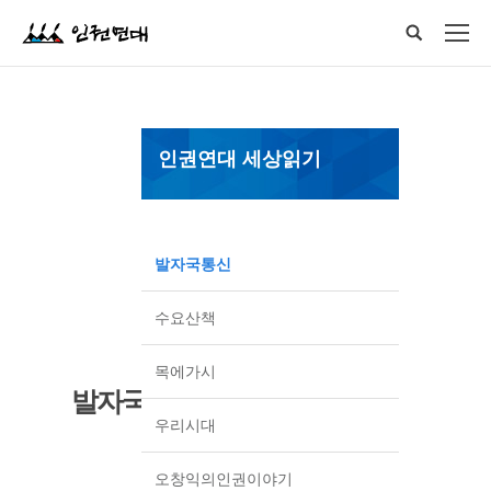
인권연대 세상읽기
발자국통신
수요산책
목에가시
발자국통신
우리시대
오창익의인권이야기