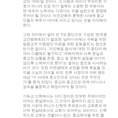
교의 ‘자비’일 것이다. 그 사랑과 자비가 무의미한 구
호가 아니라 진정 자기 철학의 소중한 한 부분이라
면 세속의 노력과는 다르다는 것을 실천으로 증명해
주어야 할 것이다. 비인간화의 혼탁한 시대에 종교
인들의 책무가 더더욱 커지고 있다는 것을 자각해야
한다.
그런 의미에서 얼마 전 7대 종단으로 구성된 ‘한국종
교인평화회의’가 발표한 ‘남아시아재난 극복을 위한
범종교적 지원방안 마련을 위한 공동결의’는 참으로
반가운 일이다. ‘지진해일 참사’에 대한 각 종단의 해
석이 다름에도 불구하고 “피해지역의 사회 현실과
종교적 상황을 존중, 종교 및 문화적 갈등을 야기치
않도록 노력하기로 했다”는 결의는 참으로 시사하는
바가 크다. 또한 자연생태계 보전을 위해 목숨을 건
지율 스님의 단식을 보며, 전후 사정이야 어찌 됐든
새삼 “이 시대에 종교인으로 산다는 것은 무엇인
가”를 묻게 되었다. 종교와 종교인은 언제 어디서나
성속을 불문하고 희망이어야 할 것이다.
기독교 신학에서는 이미 정리된 진부한 주제이지만
아직도 현실에서는 그 간극이 좁혀지지 않고 있는
문제 가운데 하나가 신학적 주제로서의 교회론과 역
사적 현실태로서의 교회가 보여주는 괴리이다. 신학
적으로 교회는 건물이나 공간, 종교예식을 위한 물