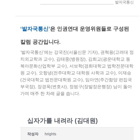
> 인권연대세상읽기 > 발자국통신
‘발자국통신’
은
인권연대 운영위원들로 구성된
칼럼 공간입니다.
‘발자국통신’에는 강국진(서울신문 기자), 권혁용(고려대 정
치외교학과 교수), 김태중(병원장), 김희교(광운대학교 동
북아문화산업학부 교수), 서보학(경희대학교 법학전문대학
원 교수), 오항녕(전주대학교 대학원 사학과 교수), 이재승
(건국대학교 법전문대학원 교수), 임아연(주간함양 편집국
부국장), 장경욱(변호사), 정범구(장발장은행장) 님이 돌아
가며 매주 한 차례 글을 씁니다.
십자가를 내려라 (김대원)
작성자
hrights