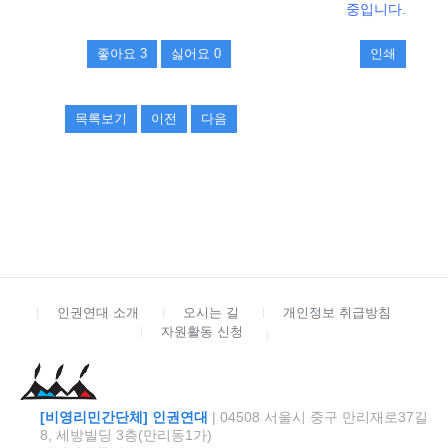
중입니다.
좋아요
3
싫어요
0
인쇄
목록보기
이전
다음
인권연대 소개
오시는 길
개인정보 취급방침
자원활동 신청
[비영리민간단체] 인권연대
| 04508 서울시 중구 만리재로37길
8, 세방빌딩 3층(만리동1가)