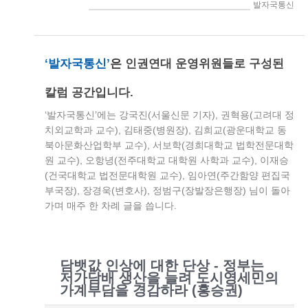
> 인권연대세상읽기 > 발자국통신
‘발자국통신’
은
인권연대 운영위원들로 구성된
칼럼 공간입니다.
‘발자국통신’에는 강국진(서울신문 기자), 권혁용(고려대 정
치외교학과 교수), 김태중(병원장), 김희교(광운대학교 동
북아문화산업학부 교수), 서보학(경희대학교 법학전문대학
원 교수), 오항녕(전주대학교 대학원 사학과 교수), 이재승
(건국대학교 법전문대학원 교수), 임아연(주간함양 편집국
부국장), 장경욱(변호사), 정범구(장발장은행장) 님이 돌아
가며 매주 한 차례 글을 씁니다.
담뱃값 인상에 대한 단상 - 정부는
저가담배 생산을 늘려 도시영세민의
가계부담을 경감하라 (홍승권)