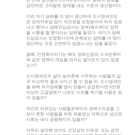
는 전체 생산량의 0.2%수준이란다. 담배의 종류를
감안하면 그야말로 생색을 내는 수준의 생산량이다.
이런 저가 담배를 더 많이 생산하여 도시영세민도
큰 경제적부담 없이 끽연권을 보장받아야 하지 않겠
냐고 했더니 담배인삼공사는 정부(복지부)의 정책
을 시행을 할 뿐이라는 답변을 들었다. 게다가 담배
인삼공사는 민영회사인데 손해보는 담배를 더 많이
생산하는 것은 곤란하지 않겠느냐는 답을 들었다.
글쎄, 민영회사이기는 해도 영화산업의 스크린쿼터
제 같은 정책이 개입될 여지는 얼마든지 있지 않겠
는가?
도시영세민의 삶이 농어촌에 거주하는 사람들의 삶
과 비교하여 결코 낫다고 할 수 없을 터, 도시영세민
을 위해 저가담배를 많이 만들어 공급한다면 5천원
이상의 고급담배가 나와도 이의를 제기할 사람은 없
지 않을까?
약간의 여유있는 사람들로부터의 판매수익금을 그
보다 못한 사람들을 위한 제품생산 여력으로 삼으면
사회는 보다 공평해지지 않을까?
아무리 생각해 보아도 건강상의 이유로, 또는 금연