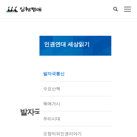
인권연대 세상읽기
발자국통신
수요산책
목에가시
발자국통신
우리시대
오창익의인권이야기