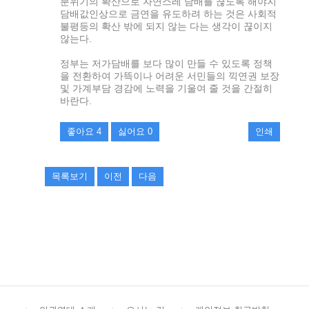
분위기의 확산으로 자연스레 담배를 끊도록 해야지
담배값인상으로 금연을 유도하려 하는 것은 사회적
불평등의 확산 밖에 되지 않는 다는 생각이 끊이지
않는다.
정부는 저가담배를 보다 많이 만들 수 있도록 정책
을 전환하여 가뜩이나 어려운 서민들의 끽연권 보장
및 가계부담 경감에 노력을 기울여 줄 것을 간절히
바란다.
좋아요
4
싫어요
0
인쇄
목록보기
이전
다음