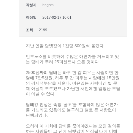
작성자
hrights
작성일
2017-02-17 10:01
조회
2199
지난 연말 담뱃값이 1갑당 500원씩 올랐다.
빈부노소를 비롯하여 수많은 애연가를 거느리고 있
는 담배가 무려 25퍼센트나 오른 것이다.
2500원짜리 담배는 하루 한 갑 피우는 사람이면 한
달에 7만5천원, 하루 두 갑 피우는 사람에겐 15만원
의 경제적부담을 지운다. 여유있는 사람에겐 별 문
제 아닐지 모르겠으나 가난한 서민에겐 엄청난 부담
이 아닐 수 없다.
담배값 인상은 속칭 ‘골초’를 포함하여 많은 애연가
를 거느리고 있음에도 불구하고 별로 큰 저항없이
단행되었다.
오히려 이 기회에 담배를 끊어야겠다는 모진 결의를
하는 사람들이 그 전에 담뱃값이 인상될 때에 비해