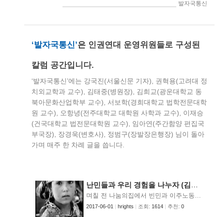
> 인권연대세상읽기 > 발자국통신
‘발자국통신’
은
인권연대 운영위원들로 구성된
칼럼 공간입니다.
‘발자국통신’에는 강국진(서울신문 기자), 권혁용(고려대 정
치외교학과 교수), 김태중(병원장), 김희교(광운대학교 동
북아문화산업학부 교수), 서보학(경희대학교 법학전문대학
원 교수), 오항녕(전주대학교 대학원 사학과 교수), 이재승
(건국대학교 법전문대학원 교수), 임아연(주간함양 편집국
부국장), 장경욱(변호사), 정범구(장발장은행장) 님이 돌아
가며 매주 한 차례 글을 씁니다.
난민들과 우리 경험을 나누자 (김대원)
며칠 전 나눔의집에서 빈민과 이주노동자들을 대상으로 선교하시는 한 신부님이 외국인 가족 중 두 사람이 난민 인정을 받았다며 자랑하셨습니다. 신부님이 이태원의 모스크 지도자들의 협조로 외국인 이주노동자 상담사업을 진행하여 오던 중에 만나게 된 미얀마 사람들인데, 2년간 애태운 끝에 얻은 쾌거였습니다. 그 두 사람은 미얀마의 로힝야(Rohingya) 부족입니다. 로힝야 부족은 1962년 미얀마의 군사 쿠데타 이후 단지 무슬림이란 이유로 온갖 박해와 차별을 당해 왔습니다. 사유제산을 몰수당하고 거주제한과 강제노동에 시달렸으며 심지어는 무슬림인 그들에게 돼지고기를 강제로 먹이기까지 했다고 합니다. 1970년 이후로는 시민권조차 얻지 못하여 현재 200만이 넘는 사람들이 무국적 상태에 있다고 합니다. 결국은 그 박해를 피해서 수많은 사람들이 세계 곳곳으로 흩어졌는데, 특히 방글라데시 국경 지역에만 25만 명에 이르는 난민들이 모여 있다고 합니다. 그들은 방글라데시에서마저 본국으로 송환될 처지에 놓이자 그 위기를 피해 지난 2003년 11월 한국으로 왔습니다. 난민신청을 하고 오랜 시간 동안 마음을 졸이다가 다행히 지난 해 12월과 올 1월 6일 법무부로부터 정치적 난민으로 인정되어 추방의 공포에서 벗어나게 된 것입니다. 당연히 기뻐할 일이었지요. 그러나 아직도 수백 명이 난민인정을 기다리고 있다고 합니다. 이 기회에 우리나라의 난민정책을 생각해 보았습니다. 우리나라는 1992년 국제난민협약에 가입했지만 그 뒤로도 난민을 인정하지 않아 국제 사회의 비판을 받아 왔습니다. 8년만인 2000년 1월에 처음으로 한 명을 난민으로 인정하였고, 2003년에 12명, 2004년 12월에 17명을 인정하는 등 현재까지 40여명이 난민으로 인정되었습니다. 그러나 난민허용에 관한 국제적인 책임을 충분히 감당하지 못하고 있는 것만큼은 분명해 보입니다. 1951년 난민의 지위에 관한 협약(Convention Relating to the Status of Refugees)에 따르면, 난민이란 "인종, 종교, 국적, 정치적 견해, 특정 사회 단체 참여 등의 이유로 인한 박해의 공포를 피해 조국을 떠난 후, 귀환하지 못하거나 귀환하려 하지 않는 사람"을 말한다. /사진 출처- 유엔고등난민판무관실(UNHCR) 서울사무소 우리나라 난민정책의 첫 번째 문제는 난민인정 절차의 후진성입니다. 현재 우리나라는 전문적인 기관이나 담당 공무원이 아니라 출입국관리국의 불법 체류를 단속하는 부서에서 난민인정 업무를 담당하고 있습니다. 수백 건의 사건을 1, 2명의 비전문 공무원이 담당하고 있으니 신청인에 대한 정확한 조사가 이뤄지기 어려울 뿐만 아니라 기본적으로 난민신청인을 불법 체류자라고 보는 경향이 농후한 것입니다. 난민신청인이 법무부 심사를 받기 위해 1, 2년 이상 대기하고 있는데 이들이 적정한 심사 아래 난민으로 판정 받는 것은 사실상 운이라고 할 수 있습니다. 난민인정 절차에 하루빨리 전문성과 독립성이 보장되어야 합니다. 두 번째는 난민에 대한 처우의 문제입니다. 난민으로 인정한다는 것은 단순히 체류 자격을 주는 것일 뿐 아니라, 그들이 이 사회에서 생존할 수 있도록 협조하겠다는 것 아니겠습니까? 그런데 우리의 실상은 그렇지 않습니다. 난민들의 사회 정착과정에 정부는 무관심하기만 합니다. 현재 난민 보호의 내용은 대한민국에서 쫓아내지 않는다는 것 외에는 아무 것도 없습니다. 난민들은 외국인에게 더 척박한 노동현실과 사회적 무관심 속에서 힘들게 생활하고 있습니다. 난민들에게 인간다운 생활을 할 수 있는 최소한의 사회보장제도가 확립되어야 합니다. 사진 출처- 유엔고등난민판무관실(UNHCR) 서울사무소 난민문제를 남의 나라 일로만 치부할 수 없습니다. 멀게는 조국 독립을 위해 만주나 미국 및 유럽 등에서 활동을 하던 선조들이 바로 난민이었습니다. 가깝게는 군사독재 시절 민주인사들이 외국 망명을 통해 난민으로 인정되어 이국에서 조국 민주화를 위해 투쟁을 계속할 수도 있었습니다. 이러한 경험이 아니더라도 이 땅에서 추방되어 자기 나라로 돌아가면 목숨이 위태로울 게 뻔한 이들을 외면하는 것은 창피한 일입니다. 이제는 갚아야 할 때가 되었습니다. 우리 땅에 와서 외롭게 투쟁하는 망명객들과 민주화운동의 소중한 경험을 나누고 그들이 조국의 민주화를 위해 기여할 수 있도록 도울 때가 왔다는 말입니다. 김대원 위원은 성공회 서울교구 사회사목담당 신부입니다.
2017-06-01
|
hrights
|
조회:
1614
|
추천:
0