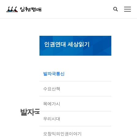
인권연대 세상읽기
발자국통신
수요산책
목에가시
발자국통신
우리시대
오창익의인권이야기