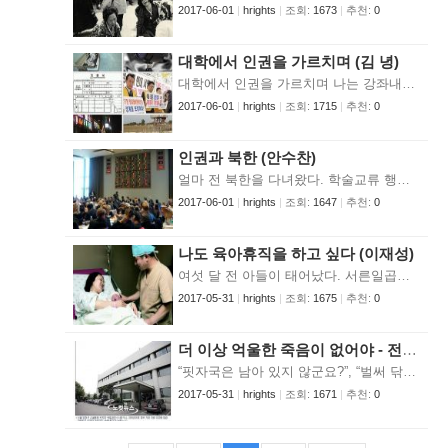
2017-06-01
|
hrights
|
조회:
1673
|
추천:
0
대학에서 인권을 가르치며 (김 녕)
대학에서 인권을 가르치며 나는 강좌내용에 되도록 많은 주제를 담으려 한다. 인권에 대한 오해, 인권의 개념과 역사, 세계인권선언 및 국제인권규약의 이해, 유엔의 인권보호제도와 절차, 인권개념의 보편성과 아시아적 가치, 인권과 민주화, 국가보안법에 담긴 이데올로기 및 법과 인권의 문제 등을 이론적 접근에서 다루며, 각론에서는 한국 사회에서의 생명 및 신체의 자유, 표현의 자유, 사법과 인권, 노동기본권, 신자유주의와 사회권의 문제, 교육권과 청소년 인권, 환경과 건강권, 보건의료권, 장애인 인권, 여성 및 아동의 인권, 문화권, 과학기술과 인권, 사형문제, 북한 인권과 세계의 인권문제와 인권운동, 그리고 국가인권위원회 이해 등을 조별 발표 및 토론을 위주로 하여 다룬다. 그리고 결론에서는 실천의 문제로서 인권운동 및 인권교육의 현황과 과제, 각자가 할 수 있는 인권실천 방안 등을 논하며 실천을 독려한다. 이러한 한학기의 수업과 시험 등이 학생들에게 인권에 대해 고민하고 공부할 좋은 기회인 것임은 분명하겠고 학기말시험을 채점할 때 그런 생각은 확실해진다. 그러면서도, 부족한 부분이 있을 것이기에 학기말에 근접하여 추가로 과제를 내는데, 주로 내는 세 가지 문제는 이번 강좌에서 다루지 않은 중요한 인권 현안들을 제시해보라는 문제, 세계인권선언 30개 조항을 어떻게 보완해야할지 31조부터 33조를 추가해보라는 문제, 그리고 가정인권헌장 10개항을 작성해보라는 문제이다. 우선, 첫 문제를 풀면서 학생들이 제시한 인권 현안 중에서 예리한 감수성이 보여지는 것들을 몇 가지만 열거해 보면 다음과 같다. 노숙자 문제 중에서도 여성 노숙자의 성폭력 문제, 인터넷 마녀사냥 문제, 에이즈 및 한센병 환자들의 인권문제, 찜질방 탈의실의 CCTV 문제, 문맹 혹은 난독증인 이들을 위해 가급적이면 영화자막 대신 더빙을 해야 한다는 주장, 입사지원서를 쓰면서 재산, 주거형태, 부모의 학력 등까지 적도록 요구되는 현실, 흡연자 및 비흡연자 각각의 정당한 권리, 채식주의자들의 음식선택 기회의 평등문제, 개인생체정보 자기 결정권, 이슬람에 대한 오해에서 비롯되는 편견과 불관용의 문제, 자발적 성매매여성의 성매매 문제, 기업의 비윤리적 경영, 학교에서의 특정종교 강요 문제, 난민인정문제, 미군기지화로 인한 대추리 주민들의 인권문제, TV와 인터넷 등에 벌어지는 특정계층 및 집단의 희화화 문제, 농촌 총각의 결혼할 권리, 여학생들의 생리결석 인정 문제, 간통죄 폐지 논란, 미국 뉴올리언즈에서 드러난 흑인 차별에서의 교훈, 다른 어느나라에도 없는 소년소녀가장문제, 뚱뚱한 이들에 대한 차별 및 외모지상주의의 문제, 공개입양에 대한 찬반론 등이 제기된다. "나는 학생들이 내가 미처 생각해보지 못한 주제들도 제시하는 것을 보며 이들이 인권에 대한 지식뿐 아니라 인권감수성도 키워가고 있음을 본다" 사진출처 - 한겨레, 연합뉴스, 주간한국, 프로메테우스 더 나아가, 화장실 청소부 아줌마들이 당할 수 있는 수모, 출산 직후 아기가 거꾸로 들려 엉덩이부터 맞지 않을 권리, 직장여성이 해고의 걱정 없이 임신할 권리, 장애인 여성이 사회복지의 혜택을 받으며 임신 및 출산할 권리, 동물의 권리, 죽은 자의 인권(예를 들어, 쯔나미 사태에서처럼 시신이 길거리에 방치되지 않고 장례 치러질 권리, 무덤이 여러 가지 이유로 훼손되지 않을 권리, 죽은 이의 신원 및 사인이 밝혀질 권리, 의문사의 경우 진상 규명, 그리고 명예회복의 권리, 죽은 자의 초상권) 등도 제기된다. 세계인권선언의 보완으로는 성적(性的) 정체성 권리, 양심적 병역거부 및 대체복무의 권리, 사이버 공간에서의 인권, 환경권, 불치병 환자의 치료약 접근권의 국제적 보장, 전쟁 및 테러로부터의 보호와 평화권, 유전자조작 금지 및 자신의 생체정보보호권과 자기결정권, 의학기술과 인권, 정보에 대한 평등한 접근권, 약소국가에 대한 차별 금지, 다국적기업의 윤리 문제, 인간 및 모든 종(species)의 보호의무, 중대한 인권범죄의 경우 공소시효배제, 그리고 인권교육을 받을 권리와 국가의 인권교육을 행할 의무를 별도의 조항으로 추가하자는 제안도 나온다. 가정인권헌장에서는 세계인권선언에서 열거한 각종 인권들을 가정 내에 어떻게 적용할 수 있는가에 대한 묘안들이 속출하는 데, 예를 들면, 가족 모두는 평등하기에 상호 존중해야 한다, 남녀노소에 관계없이 동등한 발언권과 의사표현의 자유를 가진다. 개인의 수입 및 용돈을 자신의 임의대로 사용할 수 있다. 자신이 받고자 하는 교육, 일하고자 하는 직업, 그리고 결혼할 상대를 스스로 선택할 수 있다. 모두 건강할 권리가 있으며 서로 보살펴야 한다. 자신의 권리를 주장하기에 앞서 가족으로서의 의무 이행이 앞서야 한다 등이다. 그리고. 가족 모두가 참여하는 가족회의를 정기적으로 열어야 하며 이때 술에 취한 상태로 참석하는 것은 금한다 등의 단서조항도 제시된다. 이렇게 각자가 작성한 가정인권헌장을 지금부터라도 거실 벽에 가훈처럼 붙여놓고 실천해보라는 취지를 학생들은 십분 공감하는 것 같다. 이러한 과제물을 읽으면서 나는 학생들이 내가 미처 생각해보지 못한 주제들도 제시하는 것을 보며 이들이 인권에 대한 지식뿐 아니라 인권감수성도 키워가고 있음을 본다. 아직도 대학에서 인권을 정규수업으로 강의하는 대학이 손에 꼽을 정도밖에 안되는 게 현실임을 감안할 때 이러한 발견은 인권을 꾸준히 가르치는 선생에게 소신과 사명감에 더하여 보람을 키워주는 것이라 하겠다. 인권교육을 받을 권리는 그 자체가 인권에 속한다. 세계인권선언 제26조에서 언급하듯, “사람은 누구나 교육을 받을 권리를 가진다. . . 교육은 인격을 충분히 발전시키고, 또 인권과 기본적 자유에 대한 존경을 강화하는 데 목적을 두어야 한다.” 그렇다면, 입시위주의 정규 교과 속에서 인권교육을 못 받고 자란 한국 사회 구성원 거의 모두는 이러한 인권을 구조적으로 만성적으로 침해당하고 있는 것이다. 이것이 바로 인권교육이 필요한 이유이며, 인권교육의 활성화가 인권운동의 주요 과제 중의 하나인 이유이며, 아울러, 인권교육이 하나의 운동, 즉 인권교육운동이어야 하는 이유이다. 대학에서 인권을 가르치며 나는 오늘도 이러한 문제의식을 느끼며 다짐을 새로이 한다. 그러한 다짐에서 시작하는 인권교육은 늘 보람과 희망을 준다. 인권을 배우고 감수성을 키우는 젊은이들이 많아질수록 이 시대의 희망은 커진다. 김 녕 위원은 현재 서강대학교 교양학부에 재직 중입니다.
2017-06-01
|
hrights
|
조회:
1715
|
추천:
0
인권과 북한 (안수찬)
얼마 전 북한을 다녀왔다. 학술교류 행사를 취재하는 일이었다. 그래봤자 개성공업지구 근처에서 한나절 머문 게 전부였다. 비슷한 일로 금강산에 다녀온 걸 포함해 두 번째 ‘방북’이었다. 이젠 평양 다녀온 것도 특별한 ‘자랑’이 되지 못하는 시절이다. 금강산은 초등학생 수학여행 코스다. 개성은 남한 기업인과 노동자들의 삶터가 되고 있다. 여기서 중뿔나게 무슨 방북기를 쓸 염치는 없다. 다만 내 직업적 특성 때문에 겪은 일들이 있다. 어디서 누구를 만나건 남북 사람들의 첫 인사는 서먹하기 마련이다. 마음의 장벽을 허는 데 시간이 적잖이 걸린다. <한겨레> 기자는 예외다. 소속을 밝히는 순간, 그들의 입가에 미소가 나타난다. 그들이 <한겨레>를 구독하고 있을 리 없다. <로동신문> 등에서 인용한 <한겨레>의 ‘이미지’를 각인하고 있을 터이다. “우리 민족이 하는 일을 열성으로 후원하는 신문사로 알고 있습네다.” 그리곤 다른 기자들에게 말한다. “**일보는 왜 온겁네까?” 그런데 그게 반갑지만은 않다. ‘호의’는 거의 언제나 ‘동류의식’에 기반 한다. 말이 통하는 사람이라는 믿음은 스스럼없이 하고 싶은 말을 내뱉게 만든다. 내 소속을 확인한 뒤, 그들은 거의 곧장 ‘정치토론’을 벌이려 한다. 만남의 주인공인 학자들이나 당국자들끼리도 어지간해선 나누지 않는 주제를 도마에 올린다. 대부분은 직설적이다. 곤혹스러울 때가 많다. 이번 개성 방문 때는 도청 수사가 첫 주제였다. 점심 식사 자리에서 서로 인사를 나눈 직후 밥술도 뜨기 전에 나는 예의 그 정치토론의 상대자로 ‘간택’됐다. 날씨가 좋다는 둥, 많이 드시라는 둥, 다른 테이블에서 오가는 의례적인 대화조차 생략됐다. 그들은 <한겨레> 기자를 너무 ‘특별하게’ 대한다. “6.15 세력에 대한 수구반동들의 대대적 공세 아닙네까. 그동안 쌓아올린 노력이 수포로 돌아가면, 이 땅에서 참화가 일어날 수도 있습니다.” 그들은 신건, 임동원 등을 구속한 일이 6.15 선언을 정면으로 막아서는 ‘도발’이라고 보고 있었다. 인권이라는 가치가 남쪽에서 어떤 의미를 지니는 것이며, 민주화 세력이라 할지라도 이를 침범하는 일은 정당화될 수 없다는 이야기를 하고 싶었지만, 그러지 못했다. ‘참화’라는 말도 신경이 거슬렸지만, 마구 대들 수는 없는 노릇이다. 기자들의 ‘돌출행동’ 탓에 남북교류 행사가 파행을 빚은 일이 적지 않다. “참화가 일어나서는 안 되죠. 그런 일이 없도록 다같이 노력해야죠.” 문제의 핵심은 피하고, 속절없이 화합을 권유하며 술잔을 내밀었다. 사진 출처- 한겨레 유엔 총회는 11월 17일(현지시각) 유럽연합(EU)과 미국이 공동 제출한 ‘북한 인권상황에 대한 결의안’을 찬성 84, 반대 22, 기권 62표로 가결했다. 그런데 ‘인권’을 먼저 꺼내든 건 북쪽 인사였다. “우리끼리 잘 살겠다는데, 부시가 자꾸 못살게 굴면, 방법이 없잖습네까.” 얼마 전 유엔총회에서 채택된 북한인권 결의안에 대한 이야기였다. “핵 문제가 더 이상 안 통하니까 인권을 걸고넘어지는 것 같은데, 우린 충분히 인권적으로 살고 있습네다. 자기들 인권이나 생각하라고 하시라요.” 곧이어 일본 이야기도 했다. “인권을 말하자면, 그 사람들이 (일제시대에) 저지른 참상부터 따져야지요.” 나는 다시 피해갔다. “서울에 오신 적은 있습니까.” 그런데 이 사람, 용케도 다시 주제를 이었다. “그 경찰인가 뭔가 하는 사람들이 온통 우리를 둘러싸가지고는 제대로 보지도 못했지요.” 은근히 남한 인권을 말하려는 눈치다. 그 대화가 오간 식당 밖으로 50m도 나가지 못해 북쪽 군인들에게 제지당한 내 처지가 머릿속을 빠르게 스쳐 지나갔지만, 역시 토를 달지 못했다. 뭐, 이런 식이다. 그러니 북쪽 음식을 맛보는 자리가 나로선 언제나 불편하다. 언젠가 한번 ‘제대로’ 토론해야겠다는 결심만 거듭할 뿐이다. 그런데, 돌아오는 버스 안에서 점심때의 대화가 자꾸 ‘변조 증폭’됐다. 도청, 북한 인권, 미국, 대북제재, 진보-보수 세력, 북한 정부…. 이런 것들이 하나의 연관과 맥락 속에 자리하고 있는 듯 했다. 그 매개는 ‘인권’이었다. 어떤 면에서 그 북쪽 인사는 사태의 본질을 정확히 꿰고 있었다. 인권이 사회적으로 문제가 될 때, 그것은 거의 언제나 ‘권력’의 문제다. 인권을 보장하거나 억압하는 일 모두 정치, 경제, 사회, 문화적 조건을 변형시키는 ‘힘’의 문제와 관련이 있다. 더구나 특정 집단이 인권을 문제 삼는 상황은 필연적으로 ‘정치적’이다. 인권은 단순히 의지의 문제가 아니라 조건과 환경의 문제이며 이를 변화시킬 물리적 힘에 대한 사안이다. 하물며 국가와 국가 간의 관계에서 인권이 화두가 될 때는 더 말할 나위도 없다. 문제는 인권을 매개로 권력이 작동할 때, 사람들이 이를 서로 다른 관점으로 대한다는 점이다. 위에서 거론된 사안만 따져 봐도, 노무현 정부, 김대중 전 대통령, 한나라당, 부시 행정부, 북한 정부 등의 시선이 복잡하게 엇갈리고 있다. 인권의 가치를 중심으로 정치이력을 개척해온 김대중 전 대통령은 막상 재임시절의 ‘도청’에 대해서는 정치적으로 얼버무렸다. 전 세계 민중들의 인권을 유린하고 있는 미국은 분명 북한의 인권 문제를 ‘정치도구’로 사용하고 있다. 반면 서울 경찰의 ‘경호’를 못마땅하게 여기는 북한 사람들은 군대의 물리력이 결정적 구실을 하고 있는 북쪽 사회의 현실에는 둔감하다. 흔히 이 과정에서 등장하는 논리가 ‘이중 잣대’다. 뭐 묻은 놈이 겨 묻은 놈 나무라느냐는 반박은 적어도 인권을 둘러싼 논쟁에서 가장 흔히 쓰이는 반박의 논리다. 그리고 거의 예외 없이 그 반박이 ‘옳다.’ 모든 권력은 기본적으로 특정한 누군가에 대해서는 인권침해적이기 때문이다. 적어도 인권에 대해선 모든 권력이 자신의 몸에 뭔가 구린 것을 묻히고 있다. 그런데 이런 이중 잣대의 논리가 횡행하는 와중에 정작 인권의 실체는 실종돼 버린다. 특정한 인권침해 상황을 문제 삼는 손가락질의 ‘음험한 정치적 의도’를 손가락질하고 나면, 남는 것은 정치토론 밖에 없다. 부시 행정부가 망하기 전까지, 세상의 누구도 북한의 인권에 대해 말해선 안 된다는 환원론적인 논리만 남는다. 남쪽에 극렬반북인사들이 모두 사라지기 전까진, 북쪽 사람들의 경호는 언제까지나 철통같아야 한다는 단순함만 남는다. 역설적이게도 바로 이런 앙상한 정치 논리 사이로 다시 인권의 문제가 작동한다. ‘인권적 상황’은 제대로 다뤄지지 않았으니, 정치적 쟁투가 끝난 뒤에도 이 문제는 여전히 잔존할 것이다. 그래서 지금 국정원은 도청을 한다는 건지 안한다는 건지, 어떤 경우에 해도 좋다고 허락해야 되는 건지, 이에 대한 국민적 감시는 어떻게 가능한 건지에 대해선, ‘오리무중’이다. 잡아간 사람의 정치적 의도와 잡혀간 사람의 정치적 반박만 남아있을 뿐이다. 특별히 이 글에서 다루고 싶은 것은 북한 인권이다. 특징적이었던 것은 이번 방북 때, 핵을 둘러싼 문제에 대해선 북쪽 사람들이 따로 언급하지 않았다는 점이다. 6자 회담을 통해 북핵 문제가 대화 체계 안으로 녹아들었음을 방증하는 일이었다고 믿는다. 그 미래는 여전히 불투명하지만 이는 중요한 변화다. 핵을 거론하는 미국의 ‘의도’를 문제 삼고 핵외교를 펼칠 수밖에 없는 북한의 ‘처지’를 이해하는 데서 한걸음 더 나아가 구체적 해결을 모색하는 자리를 만들었기 때문이다. 문제의 원천인 핵 문제를 정면으로 마주하게 된 것이다. 사진 출처- 연합뉴스 5차 6자회담 개막 모습 북한 인권도 비슷하지 않을까. 이를 문제 삼는 미국의 의도는 분명하다. 북쪽 인민들의 탈북을 ‘기획-조직-선전’하는 일부 보수 세력의 속내도 뻔하다. 북 인권을 빌미로 진보개혁진영을 비난하는 그 목소리도 가소롭다. 그들 모두는 지금 인권이 아니라, 인권의 탈을 쓴 정치권력에 대해 말하고 있을 뿐이다. 그런데 ‘정치의 인권’이 아니라 진정한 ‘인권의 정치’를 작동시킬 책임이 남쪽 인권단체에게도 있는 것은 아닐까. 북쪽의 인권 문제를 그저 정치적으로 비토하기만하고 팔짱을 낄 게 아니라, 이를 제대로 된 테이블에 올려놓아야 하는 것은 아닐까. 그런 실질의 문제를 고민하는 과정에서 6자 회담 등이 탄생했듯이, 적어도 북한 인권의 문제를 어떤 식으로건 다룰 수 있는 건강한 마당을 형성하는 게 옳지 않을까. 길게 보자면, 북핵 문제가 일정한 매듭을 짓게 되더라도, 북한 인권을 둘러싼 논란은 다시 등장할 것이다. 남북 교류를 풀어가는 과정에서 가동했던 ‘화해의 정치’가 끝내 수구보수 세력의 중상비방을 잠재우고 있듯이, ‘인권의 정치’는 북 인권에 대한 터무니없는 정치도구화의 시도를 넘어설 유일한 방법이다. 엄밀히 보자면 인권에 국경은 없다. 그래서 세계의 모든 인민은 미국 관타나모 기지에 수감된 ‘테러용의자로 추정되는 이슬람인’에 대한 부시 행정부의 인권침해를 문제 삼을 수 있다. 여기서 세계 인민은 미국 정부를 전복시키려는 게 아니다. 해당 정부의 물리력이 허용하는 공간에 인권의 자리를 보장하라고 촉구할 뿐이다. 국가가 주체가 되는 외교의 무대에 인권을 올리는 것은 인권의 문제를 오히려 은폐하는 결과를 낳을 수 있지만, 시민사회가 인권을 문제 삼는 것은 국가의 오류를 스스로 바로 잡게 하는 토양이 된다. 미국과 유엔이 북한 인권을 함부로 말하게 내버려두지 말고, 한국 시민사회가 이를 담담하고도 정확하게 말할 수는 없을까. 미국 중앙정보국의 ‘믿지 못할’ 정보에 기반한 편견이 세계적으로 확산되는 고리를 끊어낼 힘이 사실은 바로 한국 시민사회단체에게 있는 것은 아닐까. 사실을 말하자면 이렇다. 도대체 북한 인권 문제라는 것의 ‘정체’는 무엇인가. 거기서 무슨 일이 일어나고 있는 것인가. 그 일은 인권의 보편원리에 비춰 어느 정도의 사안인가. 북 인권에 신경 쓸 필요 없이 남쪽 인권 문제나 집중해도 되는 건가 아닌가. 만일 북쪽 사람들과 이 문제를 함께 논의해야 한다면 그 이유는 무엇인가. 그리고 그 대화의 성과는 어떤 것인가. 이에 대해 말해줄 사람이 진보개혁진영에겐 필요하다. 아직도 우리는 북한을 너무 모르거나 인권을 너무 모른다. 안수찬 위원은 현재 한겨레신문사에 재직 중입니다.
2017-06-01
|
hrights
|
조회:
1647
|
추천:
0
나도 육아휴직을 하고 싶다 (이재성)
여섯 달 전 아들이 태어났다. 서른일곱에 첫 아이를 본 것이다. 장가를 늦게 간 데다, 이런저런 이유로 미루다보니 출산이 늦어졌다. 1억2천만분의 1의 경쟁률을 뚫고, 아니 몇 조는 족히 넘을 ‘형’들을 물리치고 당당히 인간의 얼굴을 하고 태어난 아이가 대견스러웠다. 원래 여자를 좋아해서, 딸이길 바랐지만, 아들 딸 구별할 처지가 아니었다. 그냥 좋았다. 그런데 막상 아이를 낳고 나니 출산을 늦췄던 이런저런 이유보다 더 많은 문제들이 생겨났다. 생후 2주도 안된 녀석이 세균감염으로 열흘 동안 병원신세를 지지 않나, 무슨 감기는 또 그렇게 달고 사는지, 기침이 끊일 날이 없다. 기관지염으로 입원한 적도 있다. 그런데 가장 큰 난관은 돌봐줄 사람이 없다는 거였다. 아내가 석 달의 출산휴가를 마치고 출근을 시작하면서부터다. 직장어린이집에 아이를 맡기는 일은 내가 어떻게 할 수 있다. 그런데 직업 특성상, 그것도 지금 맡고 있는 일의 특성상, 집에 일찍 들어가는 날이 하루도 없다는 것이다. 단 하루도 말이다. 주말은 주말대로 쉴 수가 없다. 기사 마감이 월요일과 화요일 오전이기 때문이다. ‘자고로 사람은 게을러야 창의력이 생긴다’는 내 지론과는 정반대의 생활이 계속되고 있다. 그러다보니, ‘칼’ 퇴근해서 아이를 찾아오는 아내-아내는 조선의 9급 공무원이다-의 스트레스는 날이 갈수록 커져갔다. 밤늦게라도 젖병을 씻어대는 등 ‘면피’를 획책했지만 역부족이었다. 한겨레문화센터 기자학교 학생들과 술을 마시고 늦게-새벽이니 일찍인가?-들어간 날 급기야 사단이 벌어졌다. 아내는 문화센터고 뭐고 다 때려치우라며, 취해서 고개도 제대로 들지 못하는 나에게 고래고래 고함을 쳤다. 사진출처- 연합뉴스 다음 날, 나는 결심했다. ‘아이가 새벽에 깨서 울면 전적으로 내가 책임진다. 잠이 좀 모자라도 정신력으로 버티자.’ 그런데 결심은 채 이틀을 못 갔다. 아내는 화를 내서 미안했던지 “잠이 모자랄 텐데, 어서 자라”며 따뜻한 말을 해줘 내 차가운 결심을 무너뜨렸다. 이젠 아이가 여간 울어서는 알아채지도 못 하게 됐다. 우리 회사에도 육아휴직 제도가 있다. 남자든 여자든 누구나 쓸 수 있다. 그러나 지금까지 육아휴직을 한 남자 기자는 단 두 명, 몇 년 전 우리나라에서 가장 선진적으로 남자 육아휴직 제도를 도입할 때였다. 그러나 두 사람 다 한달만에 불려나왔다.(규정상 석 달을 쉴 수 있다) 일할 사람이 부족하다는 이유로. 그 이후 아무도 육아휴직을 신청하지 않는다. 게다가 지금은 사정이 더 좋지 않다. 지난해 80여명의 동료들이 회사를 떠났기 때문이다. 남아있는 사람들이, 몇 안 되는 인력으로 더 질 높은 신문을 만들기 위해 그야말로 ‘눈썹이 휘날리도록’ 일하고 있다. 문제는 공무원 조직을 비롯한 ‘여유있는 직장’에서도 육아휴직을 꺼리는 분위기가 역력하다는 것이다. 승진 등의 불이익을 감수하고 육아휴직을 감행하는 용기 있는 사람은 드물다. 사진출처- 한겨레 맞벌이가 생활의 기본이 되면서, 친정 엄마들의 수난시대가 시작됐다고 한다. 시집 간 딸이 시어머니보다는 마음편한 친정 엄마들에게 아이를 맡기기 때문이다. 손자도 가끔 봐야 귀엽지, 근력도 예전 같지 않은 노인네들이 하루 종일 한 생명을 건사하기란 쉬운 일이 아닐 것이다. 편히 쉬어야할 인생의 제2막을 보모로 저당 잡힌 노인들의 처지가 안쓰럽다. 아이를 낳으면 몇 십 만원을 주겠다는 식의 발상으로는 저출산 문제를 해결할 수 없다. 30년 뒤면 이 사회에 온통 할아버지 할머니만 득실거릴 거라고 협박해도 문제는 달라지지 않을 것이다. 잠시 쉬었다 오려다 영원히 집에서 쉬게 될지도 모른다는 두려움은 IMF 직후의 후일담만이 아니다. 갈수록 수위를 높여가며 득세하는 신자유주의적 경쟁논리와 정부의 출산장려 운동은 애초부터 양립불가능한 것이 아닐까? 덕분에 이제 ‘둘째’ 생각은 싹 없어졌다. “애를 위해서라도 둘은 있어야지”라고 말하던 우리 부부는 고개를 절레절레 흔들게 됐다. “몇 년 지나면 달라질 거”라는 주변의 조언이 제발 현실이 되었으면 좋겠다. 나도 육아휴직을 하고 싶다. 이재성 위원은 현재 한겨레신문사에 재직중입니다.
2017-05-31
|
hrights
|
조회:
1675
|
추천:
0
더 이상 억울한 죽음이 없어야 - 전문성도 독립성도 없는 한국의 검시제도 (정 원)
“핏자국은 남아 있지 않군요?”, “벌써 닦아 냈을 수도 있겠지. 루미놀 반응이 있나 살펴보자구.”. 닉이 루미놀 용액이 들어있는 스프레이를 실내 구석구석에 뿌린다. 잠시 후 마루바닥이 반딧불처럼 반짝거리기 시작한다. “바로 저기군, 남아 있는 혈흔에서 샘플을 채취해봐야겠군.” 그리섬 반장이 말한다. CSI 과학수사대라는 미국 외화시리즈에 종종 등장하는 장면이다. 갑자기 무슨 미국 외화시리즈를 이야기하느냐고 따질 수도 있겠지만, 최근 몇 년 사이 초등학생들의 장래 희망 순위에 감식전문가, 법의학자를 당당히 진입시킨 1등 공신이 바로 위 드라마 시리즈이다. 하지만 우리 초등학생들이 장래에 그리섬 반장 같은 멋진 감식전문가나 법의학자가 될 수 있을까. 유감스럽게도 현재로서는 그렇지 않다고 말할 수밖에 없을 것 같다. 특히 법의학 관련 분야는 우리와 소득 수준이 비슷한 국가들에 비추어 볼 때 현저히 낮은 수준이다. 그렇다면 우리의 법의학 발전 정도가 낮은 이유는 무엇일까? 여러 가지 원인이 있겠지만 다음 세 가지 정도를 주요 원인으로 꼽을 수 있다. 첫째, 우리나라의 검시는 사법검시에 편중되어 있다. 검시의 책임을 검사가 지고 있기 때문에 변사체 중에서 범죄와 관련이 있거나 그러할 우려가 있는 시체에만 부검이 실시되고 있다. 따라서 범죄와 관련성이 적다고 판단될 경우, 국민보건 정책 수립이나 각종 사고의 원인을 밝히기 위해 부검이 필요한 경우에도 사인확인은 제대로 이루어지고 있지 못하다. 또한 법의학적 전문지식이 부족한 검사나 사법경찰관이 범죄와 무관하다는 판단을 할 경우 실제로 범죄와 관련이 있는 죽음도 부검이 이루어지지 않은 채 은폐될 가능성이 높다. 그래서 선진국의 경우 의혹의 소지가 있는 죽음을 유형화하여 해당 유형은 반드시 부검을 실시하도록 정하고 있다(예: 15세 미만 양자가 사망한 경우, 교도소 등 구금시설의 재소자가 사망한 경우 등). 둘째, 검시에 관여하는 사람의 전문성이 부족하다. 검시의 책임자인 검사, 실제 집행자인 사법경찰관, 변사체에 대한 검안과 부검을 담당하는 의사 모두 법의학에 관해 전문적인 지식을 갖추고 있지 못하다. 선진국의 경우 법의학에 관한 전문성을 갖추지 못한 자는 검안이나 부검에 관여할 수 없도록 정해져 있는 것과 대조된다. 만약 장준하 선생의 사망 당시 전문성을 갖춘 의사가 부검을 실시했다면 적어도 사인에 관하여는 지금과 같은 논란은 불필요했을 것이다. 해마다 군대에서 발생하는 의문사 역시 검시에 관여하는 군의관의 비전문성에서 연유하는 것임을 부인할 수 없다. 셋째, 검시기관의 독립성이 확보되어 있지 않다. 현재 우리나라의 부검은 국립과학수사연구소에서 상당수 행해진다. 국과수는 행정자치부 산하기관으로 설치되어 있지만 운영과 감독을 경찰청장이 수행하므로 사실상 경찰로부터 독립되어 있지 못하다. 이처럼 수사기관에 종속된 기관이 검시를 행하는 결과 수사결과의 신뢰성을 담보하기 어려운 문제점이 있다. 특히 부검에 있어서는 사체에서 얻는 정보 뿐만 아니라 현장에서 얻는 정보가 사인을 판별하는데 중요한 역할을 수행한다. 그런데 현장의 단서를 경찰 등 수사기관에 전적으로 의존할 경우 사인에 대한 판단이 왜곡될 우려가 크다. 그래서 선진국의 경우 법의학 전문가가 변사현장부터 참여하여 관련증거물을 주도적으로 수집하는 역할까지 맡고 있다. 이처럼 우리의 사인확인제도는 심각한 문제를 갖고 있지만 그동안 충분한 문제제기가 이루어지지 못했다. 일단 사람이 죽으면 그 원인을 밝히려는 것 자체가 망인에 대한 결례가 된다는 우리들의 일반적인 의식도 원인 중 하나인 것 같다. 이런 상황에서도 의문사진상규명위원회에서는 2003년 12월「사인확인기관의 설립ㆍ운영 및 육성에 관한 법률안」을 마련하여 심포지엄을 개최하였고, 최근 그 노력이 결실을 맺어 유시민 의원 등 143인이 발의한 「검시를 행할 자의 자격 및 직무 범위 확인에 관한 법률안」이 국회에 계류 중인 상태다. 위 법률안이 통과되어 우리나라 사인확인제도 개선의 기틀을 마련했으면 하는 바람이다. 끝으로 CSI 과학수사대에 흥미를 느낀 분이라면 ‘여검시관 히카루’라는 만화를 읽어볼 것을 권유해 본다. 아래 내용은 만화에 나오는 에피소드 중 하나이다. 노숙자가 아이를 익사시켰다는 억울한 누명을 쓰고 사망한 사건에서 검시관 히카루는 그의 누명을 벗기기 위해 재차 부검을 시도한다. 그녀는 집도하기 전 다음과 같이 기도한다. “아저씨, 마모루 아저씨 용서해주세요. 전 진실을 알고 싶어요. 아프지만 한 번만 더 참아주세요”. 사인확인은 인간에 대한 따뜻한 애정을 바탕에 두고 있다. 우리의 사인확인제도가 개선되어 억울한 죽음들이 더 이상 생기지 않기를 기원한다. 정 원 위원은 법무법인 지평 소속의 변호사로 활동중입니다.
2017-05-31
|
hrights
|
조회:
1671
|
추천:
0