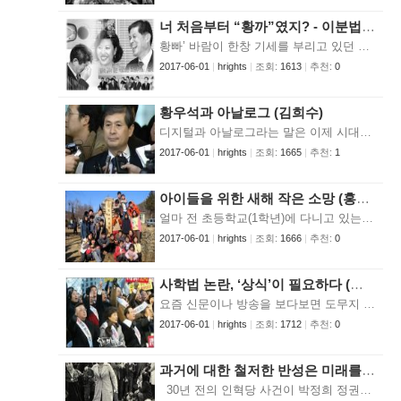
너 처음부터 “황까”였지? - 이분법적 논리 속에서 우리가 잊어버리고 있는 것에 관하여 (서상덕)
황빠’ 바람이 한창 기세를 부리고 있던 당시 필자는 필자가 속한 신문사 덕분에(?) 예기치 못한 눈초리에 시달려야 했다. 이른바 “너 ‘황까’ 아냐?”하는 시선이 그것이다. 물론 그런 의심을 받을 수 있는 소지는 다분했다. 세상이 다 ‘배아줄기세포’의 유용성에 대해 확신을 넘어선 신앙으로 한 방향으로 쏠려 가고 있을 때 필자가 몸담은 신문사는 일찌감치부터 ‘배아도 생명이다!’는 깃발을 내걸고 싸움도 되지 않을 법한 전장에 서 있었기 때문이다. 1년여 전까지만 하더라도 황우석 교수나 그의 오른팔이라는 안규리 교수를 웃으면서 만나던 처지였으니 그 곤혹스러움은 이루 말로 다하기 힘든 것이었다. 신문사 사옥에 ‘황우석 교수님, 힘내세요!’라고 쓰인 대문짝만한 플래카드마저 내건 타 종단 신문 기자를 만나도 웃음을 주고받기가 서로 머쓱해서 인사 한 마디 없이 지나치는 일도 없지 않았다. 그런 ‘황빠’ 바람이 태풍이 되어 온 세상을 휩쓸고 있는 동안에도 필자의 뇌리에는 희미하게 보일망정 결코 희망을 버려서는 안 된다는 생각이 끊임없이 스러졌다 생겨나길 반복하고 있었다. 그러나 돌이켜 보면 그것은 막연한 희망이라기보다 다른 의미의 ‘의지’였던 것 같다. 과학적 지식이나 여론의 흐름 등을 감안할 때 필자는 그런 대세에 영향을 줄만한 어떤 힘도 없었다. 가깝던 지인마저도 당신 생각이 잘못될 수 있다며 조금만 더 멀리 내다보라고 충고 아닌 충고를 해올 땐 비참한 생각마저 들었던 게 사실이다. 그런 가운데서도 필자가 속한 신문사는 속칭 ‘황까’ 논리가 분명한 내용을 담은 신문을 찍어내는 걸 무슨 사명감으로까지 여기고 있었다. 당연히 신문사 홈페이지나 관련 사이트들은 ‘너희들 ○○○와 한 통속 아니냐?’는 투의 댓글로 도배되다시피 했다. 이런 흐름은 하루 이틀 새 ‘두고 보자’식의 협박성(?) 말투로 바뀌기 십상이다. 무수한 말과 다분히 주관적인 판단이 난무하는 속에서 ‘이건 아닌데…’ 하는 생각을 지니고 하루하루를 넘긴다는 건 무척이나 짜증스러운 일이었다. 그 짜증은 익명을 대하는 데서 오는 것일 수도 있지만 우리 사회가 보인 전반적인 가벼움, 나아가 타인의 인권이라고는 차분히 생각해볼 대상도 되지 못하고 있는 현실에 대한 것이었다. 이러니 이른바 ‘황우석 신화’가 어처구니없는 거짓임이 드러났음에도 “너 처음부터 ‘황까’였지?”하는 반인권적이고 이분법적인 재단이 여전히 기세를 올리고 있는 지도 모르겠다. 사진 출처 - 한겨레 다행히도 우리 사회 구성원들 스스로의 자정 능력을 통해 거짓으로 가득 찬 ‘신화’가 미망임이 드러났다는 점에서 또 다른 희망의 실마리를 찾게 되는지 모르겠다. 한편으로는 이런 희망에 더해 이제는 이 거짓된 신화가 준 교훈을 철저하게 규명하고 배워 실천해야 한다는 생각을 갖게 된다. 그러기 위해서는 우선 스스로를 먼저 돌아보는 자세가 필요하다. ‘나는 대세에 휩쓸려 타인에게 상처를 주는 일을 하지는 않았나’ ‘진실에 애써 눈감으려 하지 않았나’ ‘자신의 잘못을 덮으려 하고 있는지 않나’…. 이번 사태를 통해 배우지 못한다면 우리는 홍역을 치르고도 면역력을 갖지 못하는 비정상적인 존재가 될 수밖에 없다. 애초부터 ‘황까’는 아니었던 필자가 보기에 ‘황우석 사태’는 객관적인 검증과 평가 시스템의 필요성 등 많은 교훈들을 일깨워주었다. 하지만 그 가운데서도 이번 사태의 근본적인 원인은 생명에 대한 경시와 인권에 대한 무지에 있다고 본다. 배아 연구에 대한 맹목적인 신봉으로 인해 인간 배아의 생명권은 아예 고려의 축에도 들지 못했고, 우려되는 부작용들에 대해 제대로 알려주지도 않은 채 무지막지하게 난자를 채취함으로써 여성 인권을 묵살했는가 하면, 연구 성과를 부풀려 난치병 환자들에게 허망한 기대를 갖게 함으로써 다시 한번 인권을 유린했다. 이 모든 것들은 인간 생명이 얼마나 소중한 것인지를 무시한 데서 비롯된 것이다. 하지만 오늘의 이런 모습은 결코 황우석 교수를 비롯한 소수 과학자들만의 작품이 아니라는 점에서 모두 깊은 성찰을 해야 한다. 동조한 정부와 언론, 과학자들뿐만 아니라 침묵한 과학자들, 비판적 성찰 없이 국익과 경제적 논리에 눈이 멀어 무조건적 지지를 보낸 모두가 공동 책임자가 아닐 수 없다. 사진 출처 - 쿠키뉴스 다른 한편으로는 이번 사태가 우리 사회가 지닌 가벼움을 돌아보고 새로운 전기를 마련할 수 있게 해주었다는 점에서 그나마 위안(?)을 얻을 수 있을지 모르겠다. 그것은 인간 생명을 마음대로 만들어낼 수 있는 것으로 착각하고 있으면서도 자신의 착각을 착각인지도 모르고 있던 적잖은 이들을 깨어나게 했다는 점이다. 그렇지만 분명한 것은 비록 배아라 할지라도 그것이 인간이란 사실만은 착각해선 안 된다는 사실이다. 왜냐면 우리 모두가 한때는 배아였기 때문이다. 이런 논리 때문에 종국엔 필자도 의도하지 않게 ‘황까’의 대열에 들어서게 되는 게 아닌가 싶다. 서상덕 위원은 현재 가톨릭 신문사 기자로 재직 중입니다.
2017-06-01
|
hrights
|
조회:
1613
|
추천:
0
황우석과 아날로그 (김희수)
디지털과 아날로그라는 말은 이제 시대의 키워드가 되었다. 그렇다보니 아날로그 세대는 물러가야 할 세대이며, 디지털 세대만이 미래를 창조하고 바꾸어갈 위대한 힘인 것처럼 인식되고 있다. 지난 10일 서울대학교 조사위원회는 황우석이 그동안 전 세계, 온 국민, 과학계, 대한민국을 기만하면서 사기극을 연출하였다는 조사 결과를 발표하였다. 한동안 이 땅을 들끓게 했던 황우석과 그의 찬란한 연구 성과들이 사회적·윤리적 측면에서는 물론이거니와 과학적 측면에서도 거짓이며, 결국 황우석은 희대의 사기꾼에 불과했다는 내용이다. 거짓이냐 참이냐라는 단순 편리한 이분법으로 한국 사회와 전 세계의 시선이 집중된 가운데 나온 발표를 들으면서, 나의 머릿속에는 디지털과 아날로그라는 말이 빙빙 돌아다닌다. ▲ 황우석 파문 최종 발표. 서울대학교 조사위원회 정명희 위원장이 10일 서울대 문화관에서 황우석교수의 연구에 대한 최종 조사결과를 발표하고 있다. /백승렬/사회/과학/ 2006.1.10 (서울=연합뉴스) srbaek@yna.co.kr 디지털 시대가 인류의 현실에 펼쳐진 것은 분명하다. 인터넷상에서 무수한 사람들의 만남이 이어지고 의견을 개진하는 시대가 되었기에 황우석의 문제를 두고도 수많은 네티즌들이 서로 입장을 달리하면서 물고 물리는 사이버 소리 전쟁이 가능하였다. ‘아이러브 황우석’이라는 카페에 순식간에 수많은 사람들이 몰려들어 회원으로 가입하고, 진실을 국익의 이름으로 호도하며 황우석을 옹호하는데 앞장 설 수 있었던 것도 디지털 시대를 증명하는 현상이다. 다른 한편, 그동안 수없이 많은 문제를 제기하고 은폐된 진실을 추구하였던 소중한 프로그램이었던 MBC 방송의 PD 수첩을 초토화시키고, 광고 중단과 방송 중단이라는 참으로 어이없는 사태를 불러일으킨 것도 역시 디지털 시대의 엄청난 힘을 보여주는 사건이었다. 그러나 과학기술이 인간 사회에서 이중적인 위상을 지닌다는 것, 즉 누가 무슨 목적으로 과학기술을 사용하느냐에 따라 과학기술에 대한 평가가 좋고 나쁨의 극단을 왔다 갔다 할 수 있다는 것은 이번 사태에서도 또 한번 분명하게 제시되었다. 인간 줄기세포 논문 조작 여부에 대하여 결정적인 계기를 만들었던 것도 어찌 보면 디지털 시대이기 때문에 가능하였다. 젊은 과학자들의 인터넷 공간인 BRIC이란 온라인 모임에 논문 조작 사진과 DNA 지문 데이터 내용이 올라왔기 때문에 맹목적인 황우석 신화가 덮고 있던 ‘단순한 사실’이 밝혀질 수 있었다. 결국 황우석 사태를 통하여 우리는 다시 한번 디지털의 어둠과 밝음의 양면을 동시에 볼 수 있었던 것이다. 황우석 사태와 디지털 세대를 화두로 좀더 근본적인 문제제기를 해보자. 황우석의 난자 매매, 연구원 난자 제공의 강제성 문제도 어떻게 보면 황우석이라는 정신피폐아가 빚어낸, 속도를 중시하고 속도를 생명으로 아는 디지털 사고방식으로부터 빚어진 일은 아니었을까. 단순히 속도가 빠르다는 것은 별 의미가 없다. 빠른 속도로 무엇을 전달할 것이며, 빠른 속도로 도달하고자 하는 곳이 어디인가라는 것이 인간에게 보다 중요한 문제 아닌가. 나는 인간이 숨쉬고, 냄새 맡고, 맛있는 음식을 즐기고, 서로 사랑을 나누는 위대한 감성과 힘은 아날로그 방식으로만 가능하며, 그런 위대한 힘을 나눌 수 있는 원천은 바로 생명의 소중함이고, 인간의 소중함이라고 믿는다. 그런데 이런 아날로그의 소중함을 잊어버린 황우석의 디지털 사고방식 때문에 아날로그적 인간성과 동떨어진 일련의 사태들이 가능하지 않았을까. 조지 오웰이 소설의 힘을 빌려 상상한 ‘1984년’이 이미 손에 잡히는 현실로 되고, 온갖 다양한 명분을 들이대며 인간의 기본적 자유를 제한하는데 이용하는 감시 체제인 CC-TV와 첨단의 기술을 이용한 도청 등이 가능한 것도 디지털 시대에서 우리들의 소중한 ‘아날로그’를 무시하기에 가능한 처사이다. 인권을 외치고, 인권의 소중함을 말하면서도 막상 우리 주위에 수없이 늘어선 CC-TV의 문제점을 제기하면 사람들이 외면하거나, 별다른 반응이나 지지를 보이지 않는 것도 어찌 보면 과학 제일주의의 가치를 필두로 하는 디지털 만능의 사고방식이 뇌를 지배하고 있어서 가능한 일이고, 소중한 아날로그의 감수성을 무시하기 때문에 가능한 일이지 싶다. 내가 자라고 성장했던 시대는 분명히 아날로그 시대였다. 그러다 부지불식간에 사회의 구조와 문화가 디지털로 돌입하면서 우리 세대들은 분명히 커다란 충격을 받았고, 정체성마저도 흔들렸었다. 그러나 이제 디지털의 명암을 보면서 나는 어느 정도 안도를 하게 됐다. 디지털의 홍수에도 불구하고 아날로그는 영원하다는 믿음도 갖게 되었을 뿐만 아니라, 오히려 아날로그가 디지털보다 더 위대하다는 생각을 한다. 분명히 카세트테이프의 음질보다 CD의 음질이 뛰어나고, 디지털 TV가 아날로그 TV보다 선명한 화질을 제공해주는 과학의 시대, 디지털 우수성의 시대가 왔다는 사실은 부정할 수 없을 것이다. 그러나 디지털 기계와 문명 속에 담겨있는 내용은 여전히 우리 인간의 문제이고, 인간의 감수성에 자리 잡은 소리와 빛, 맛, 감정 등으로 이뤄진 것이다. 이러한 인간의 문제를 디지털이라는 외형이 전적으로 결정하거나 조성할 수는 없을 것이다. 또 그래서도 안된다. 디지털의 세계 속에서 아날로그의 위대함을 발견하고, 아날로그의 내용을 구현하는 것이 어찌 보면 현 디지털 세대를 자임하는 세대들이 완수해야 할 미래상으로 보인다. 현재 내가 일하고 있는 자그마한 인터넷 신문인 코리아포커스 역시 디지털 시대이기에 가능한 언론 매체이다. 하지만 그 내용물은 철저하게 아날로그의 내용을 담고 있는 것이며, 어떻게 아날로그 감성을 디지털 속에서 구현할 수 있을까 하는 것이 남아 있는 과제이다. 디지털이 결코 만능일 수 없는 세상이다. 앞으로도 그럴 것이다. 아날로그여 이제 힘을 내라. 아자! 아자! 김희수 위원은 현재 변호사로 활동 중입니다.
2017-06-01
|
hrights
|
조회:
1665
|
추천:
1
아이들을 위한 새해 작은 소망 (홍승권)
얼마 전 초등학교(1학년)에 다니고 있는, 셋째인 딸내미가 함께 나란히 티브이를 보다가 질문을 합니다. “아빠, 학교는 왜 가야 되는 거야?” 갑작스런 질문이기도 하지만 전혀 예상치 못한 질문이었기에 얼결에 그냥 “.... , 응~ 그건 어린아이들이 아직 배워야 할 게 많기 때문이지.” 하고 대답했습니다. 딸은 쉴 틈을 주지 않고 바로 말을 잇습니다. “엄마 아빠가 집에서 가르쳐주면 되잖아.” “.... 엄마 아빠는 돈을 벌어야 하잖아.” “그럼 아빠가 돈 벌어오고 엄마가 집에서 가르쳐 주면 되잖아.” “....................” 잠시의 당황스러운 순간을 묵묵부답으로 지나고서야 딸내미는 다른 데로 관심을 돌릴 수 있었습니다. 돈을 많이 벌어오지 못하는 자괴감도 잠시였고 어느새 1학년에 불과한 이 아이가 학교라는 대형 교육시스템에 만족을 못한달지, 적응을 못한달지, 하여튼 문제제기를 하는 셈이라는 걸 깨달았습니다. ▲ 간디 마을 학교 현판식. 2005년 3월 6일 ⓒ2005 이정민 사진 출처 - 오마이뉴스 엊그제 보도를 보니 교육부에서 초등학교를 포함한 대안학교의 학력인정 및 지원정책을 발표했다고 하는 것을 보고 교육의 다양성이 보다 확대될 것 같아 반가웠습니다. 그러나 대안학교라는 것도 부모가 어느 정도 관심을 가질만한 여건(경제적이든 교육환경이든)이 되어야 생각을 해볼 수 있는 형편이고 보면 아직 풀어야 할 숙제가 많은 것 같습니다. 홈스쿨은커녕 대안학교를 꿈도 꿀 수 없는 형편의 많은 서민들은 좋고 싫은 것을 따질 겨를도 없이 일단 공교육에 의존할 수밖에 없습니다. 딸이 다니는 초등학교는 관내(은평구)의 한 초등학교와 더불어 전국에서 제일 높은 과밀학급을 자랑(?)하고 있는 학교입니다. 1학년 아이들은 한 학급에 40명 정도이고 5,6학년쯤 되면 한 학급에 48명 내외가 됩니다. 게다가 한 학년에 열두 반이 편성되어 있어 이 학교의 전체 학생 수는 3천 명을 훌쩍 넘어 섭니다. 급식 환경(이 학교는 현재 2학년부터 급식이 시행되고 있는데 2006년부터는 3학년부터 급식이 시행될 거라는 괴소문이 나돌고 있는 형편)이나 체육시간 등의 어려움은 말할 것도 없고 아이들을 가르치는 선생님들의 고생이나 그처럼 어려운 환경에서 결국 방임될 수밖에 없는 아이들을 생각하면 끔찍하기 짝이 없습니다. 언젠가 티브이에서는 모 지역의 학교 교육환경을 소개하면서 한 반에 20여 명 되는 아이들이 훌륭한 시설에서 교육받고 있는 모습을 보도한 적이 있었는데 남의 나라 일처럼 느껴졌더랬습니다. 한 담임선생이 맡아 잘 지도할 수 있는 학생 수의 한계가 20명이라는 이야기를 들은 적이 있는데 이 규모를 넘게 되면 교육의 질을 따지기가 어려운 형편이 되는 것 같습니다. 결국 기존의 틀에 억지로 구겨 넣을 수밖에 없고 아이들은 거의 숨막힐 듯한 환경에서 이런저런 주입식 교육을 받지 않을 수 없는 형편인 것 같습니다. 사진 출처 - 경향신문 2006년에는 국방예산을 대폭 교육예산으로 이관시켜 아이들이 티없이 맑고 밝게, 건강하게 자랄 수 있는 좋은 교육환경을 만드는 획기적인 변화가 있었으면 좋겠습니다. 아이들의 미래가 나라의 미래 아니겠습니까? 국익을 외치는 많은 사람들에게도 설득력이 있지 않을까요? 홍승권 위원은 현재 삼인출판사 부사장으로 재직 중입니다.
2017-06-01
|
hrights
|
조회:
1666
|
추천:
0
사학법 논란, ‘상식’이 필요하다 (이재상)
요즘 신문이나 방송을 보다보면 도무지 이해가 안 되는 것이 너무 많다. 연일 각종 언론 매체의 헤드라인을 차지하는 줄기세포 논란은 전문적인 용어들이 마구 넘쳐나서 그렇다고 하자. 아무리 살펴봐도 이렇다할 전문적인 용어가 없음에도 불구하고 좀처럼 이해가 안 되는 것은 역시 사학법이란 놈이다. ‘우리아이들의 미래를 지키기 위한 투쟁이다’ ‘아이들을 전교조에 맡길 수 없다’라며 한나라당 의원들은 국회를 박차고 차디찬 거리를 배회하고 있다. 거룩한 성직자들도 더 이상을 참을 수 없다고 떨쳐 일어섰다. ‘범교단적으로 비상대책위를 구성해야’ 한단다. 그동안 보였던 교파간의 질시와 반목, 분열은 이 사학법 개정안 앞에선 아무것도 아니다. 좀더 나아가 교파간의 단순 연합을 넘어 종교적 배타성도 버릴 태세다. ‘기독교를 중심으로 사학을 설치하고 있는 타 종교 및 사학 관련 기관과 연대투쟁을 하여야 한다’라며 성전(聖戰)의 기세도 보인다. ‘순교의 각오로 거룩한 투쟁을 전개할’ 것이라 한다. 이왕 하는 것 ‘이런 만행을 국내외에도 호소’해야 한단다. 세상에 이런 악법은 없단다. 도대체 뭣 때문에 한나라당이나 사학교단들은 이렇게 떨쳐 일어난 걸까. “만일 이번에 불의한 방법으로 강행처리 된 이 법이 시행된다면...” (호흡을 가다듬고 다음 문장들을 읽는다) “사유재산권 침해, 법인 이사회의 무력화, 건학이념 및 신앙교육 말살, 교육현장의 불온사상 도구화, 교육자와 피교육자의 대립 등 상상을 초월한 불행이 한국 교육계에 닥칠 것이다.” 진짜 안 좋을 것 같은 건 다 들어있다. 큰일이다. 이 사람들 말마따나 ‘상상을 초월하는 가공할만한’ 결과다. 이게 사실이라면(!) 말이다. 그래서 “우리의 사랑하는 자녀들을 위해서 우리는 기필코 이 법의 시행을 막아야” 한단다. 그동안 이라크 파병문제나 쌀 개방으로 인한 농민들의 시위, 그리고 시위과정에서 경찰의 폭력으로 농민들이 죽어나가는, 그야말로 상상을 초월하는 불행한 사태에도 입을 꾹 다물고 있던 한국의 기득권 교단이나 사학재단들이 이렇게 분연히 떨쳐 일어서는걸 보면 뭔가 큰일은 큰일인가 보다. 사진출처 - 노컷뉴스 나도 학부모 1년차로서 갑자기 걱정되기 시작한다. 아니 마구 걱정된다. 나도 촛불집회에 나가야 하는 건 아닐까. 그네들이 주장하는 내용이 사실이라면 당연이 동참해야 하는데, 날이 추워서 귀챠니즘이 발동하니까 좀 미안한 생각은 든다. 그래도 그토록 중차대한 일이라니까 그냥 모른 척 하기엔 좀 꺼름직하다. 머리 쓰는 거 진짜 싫어하지만 좀 따져보자. 지난 9일 국회를 통과한 사학법 개정안은 사학재단 이사진에 교사, 학부모 등 학교 구성원이 추천하는 이사를 선임하는 개방형 이사제 도입이 핵심이라고 한다. 사립학교 이사진 7명중 이 개방형이사를 4분의 1이상 채울 수 있고, 학교운영위 등에서 2배수의 개방형이사를 추천하면 이사회가 최종 선임하는 식이다. 절반도 아니고 기껏해야 반의 반인데 이것으로 사학의 자율권이 훼손되고 전교조의 손아귀에 학교가 넘어가는 걸까? 이 때문에 건학이념이 훼손되고 학교에 갈등이 심해진다고? 도대체 어떤 산수이길래 이런 계산이 나오는 걸까. 남의 손의 떡이 더 커 보인다고 이제 내줘야 할 반의 반이 1보다 더 크다고 생각하는 걸까. 안 그래도 잘 안돌아가는 내 머리에 자꾸 과부하가 걸린다. 근데 난데없이 사유재산권의 침해는 또 무슨 소리인가. 학교가 자기 재산이란 말인가. 그럼 그동안 학교를 가지고 장사해왔다는 말밖에 안되는데... 그럼 그동안 건학이념이니 하는 건 장사를 위한 선전문구에 불과했다는 얘긴데... 에이 설마 그럴 리가! 우리 교육을 책임지고 있는 덕망 높으신 분들이 학교를 가지고 사유재산권을 주장하다니, 이런 정말 불온한 생각을 했을 리가 없다. 그래서 이해가 안 된다. 걱정이다. 내년부터 신입생도 안받고 정부 지원도 거부한다는데 이 사태를 어디서 어떻게 풀어야 할지 진짜 걱정이다. 날은 추워지는데 그 자체로 준엄한 국가기관인 의원들과 이 나라의 교육을 자기 손아귀에만 짊어진 어르신들이 밖으로만 나다니니 참 안쓰럽다. 그래도 어쩌랴. 겨울은 추워야 제 맛이라는데...! 이재상 위원은 현재 CBS방송국 PD로 재직 중입니다.
2017-06-01
|
hrights
|
조회:
1712
|
추천:
0
과거에 대한 철저한 반성은 미래를 위한 작업 (김창남)
30년 전의 인혁당 사건이 박정희 정권에 의해 조작되고 박정희 자신에 의해 지시된 사법 살인이라는 사실이 국정원 과거사건 진실 규명을 통한 발전위원회에 의해 공식 발표되었다. 이 발표를 통해 30년의 금기로 남아 있던 이 사건의 실체적 진실이 드러난 셈이지만 희생자들의 명예 회복을 비롯한 정당한 조치가 취해지기까지는 여전히 갈 길이 멀어 보인다. 박정희 자신의 딸이 야당의 당수로 있고 당시의 권력자들 상당수가 아직 살아있을 뿐 아니라 박정희 시대의 향수를 못 잊어 하는 세력이 곳곳에서 목소리를 높이고 있고 과거사를 들추는 일체의 시도에 친북좌파 따위의 딱지를 붙이고 싶어 하는 천박한 논리도 사라지지 않고 있기 때문이다. 따지고 보면 과거사위의 발표 내용도 이미 많은 사람들이 알고 있던 것을 그저 공식 확인한 정도에서 벗어나지 않는다. 그나마 이 정도의 진실이 밝혀지기까지 그 많은 세월이 필요했다는 사실이 새삼 치떨리고 우울하게 실감될 뿐이다. 더욱 우울한 것은 지금 많은 사람들에게 인혁당 사건의 진실 따위는 그다지 관심의 대상조차 되지 못하고 있다는 점이다. 하긴 당장 눈앞의 거리에서 농민이 맞아 죽어 가도 아무런 관심도 없는 판에 30년 전의 죽음에 무슨 관심이 있겠는가. 언제 그 성과가 나올지조차 알 수 없는 유전 공학이 가져다준다는 ‘국익’에만 눈이 멀어 그 과정의 진실성에 대한 질문조차도 ‘매국’이라며 몰매를 던지는 세상에서 30년전의 진실이 어떤 의미를 가질지 알 수 없는 것이다. 심지어 인혁당 사건 발표조차 MBC살리기이며 노빠들의 불끄기 전략이란 식의 주장조차 나오는 모양이다. 기가 막힌 일이다. 나는 그런 맹목의 논리에서 30년전 박정희가 뿌려 놓은 차가운 권력의 의지와 물신의 논리를 읽게 된다. 진실과 정의보다는 권력과 눈앞의 이익을 더 중요시하고 이를 위해 폭력조차 정당화하는 그런 논리 말이다. 사진 출처 - 서울신문 소수 권력자들의 정치적 이해관계와 권력 의지에 의해 죄 없는 사람들이 희생되는 일은 역사 속에서 끊임없이 반복되어 왔다. 정당성과 합리성을 갖추지 못한 권력일수록 바로 그 권력의 보전을 위해 늘 더 많은 희생을 요구한다. 거기에는 언제나 일말의 인간적 회의조차 찾기 어려운 물신화된 폭력, 가공하리만큼 차가운 폭력이 개입한다. 그것은 인간에 대한 최소한의 연민조차도 아주 쉽게 내던져 버리고 자신의 이익을 위해 타인의 희생쯤은 아무렇지 않게 눈감아 버리는 물신화된 권력의 논리를 깔고 있다. 박정희 시대와 전두환 시대를 되짚어보는 다큐멘터리들을 볼 때마다 우리는 그 가공할 폭력의 시대가 지금 여기로부터 불과 얼마 떨어져 있지 않다는 사실에 새삼 전율한다. 아니 그 시절을 관통하던 그 비인간의 증오와 물신화된 권력의 논리를 여전히 미신처럼 떠받들고 사는 사람들이 적지 않다는 사실에 분노한다. 아니 그런 증오와 권력의 논리는 알게 모르게 우리 일상 곳곳에 스며들어 하나의 문화를 이루고 있다는 사실에 소스라치게 놀라게 된다. 어떤 사람들은 과거사를 이야기하는 것을 퇴행이라고 못 박는다. 과거는 그만 덮어 두고 미래로 나아가자고 주장한다. 그러나 과거의 명백한 잘못이 가려지지 않고 인간의 인간에 대한 야만이 역사의 이름으로 단죄되지 않을 때 도대체 미래는 우리에게 어떤 의미를 갖는 것인가. 결국 ‘죽은 자만 억울한 것’이고 그래서 ‘지금 내 손의 권력과 내 앞의 밥그릇을 챙기는 일이 최선’이라는 논리만이 남게 될 때 미래는 훨씬 더 끔찍한 악몽으로 다가올 수밖에 없지 않겠는가. 1975년 4월9일 인민혁명당(인혁당) 사건 관련자 8명에게 대법원이 사형 확정판결을 내리자 가족들이 법원 앞길에 주저앉아 오열하고 있다. 인혁당 사건을 비롯한 과거의 여러 사건들을 철저하게 규명하고 피해자들을 복권시키며 가해자들에게 정당한 역사적 평가를 받게 하는 것은 따라서 바로 우리의 미래를 준비하는 가장 중요한 작업이다. 그것은 역사가 결국 정당한 자의 몫이란 사실을 확인하는 일이며 그렇기에 한번 잡은 권력과 기득권 위에서 자신의 이익만을 위해 움직이는 자들이 결코 거기 그대로 있지만은 못할 것임을 알게 하는 일이다. 그렇게 되지 않는다면 우리에게 미래란 없다. 김창남 위원은 현재 성공회대학교 신문방송학과에 재직 중입니다.