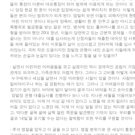
들의 통장이 이른바 대포통장이 되어 범죄에 이용되게 되는 것이다. 또 
니 당장 현금 한 푼이 아쉬운 입장에서는 쉽게 뿌리치지 못한다. 이렇
들은 본의 아닌 범죄자가 되게 된다. 엄밀히 보면 이들도 피해자인데 현
어린 아이가 셋이나 되는데 양육비, 생활비 한 푼 안주고 술만 마시
폭행죄로 벌금형을 받는 젊은 여인, 병석에 있는 홀어머니를 모시고 
형을 받아야 했던 20대 청년, 이들이 당면하고 있는 근본적 문제들 - 구조
끝나는 것이 아니다. 대출 심사라는게 신청자들이 제출한 대여섯 장 서류
들 속에 들어있는 우리 이웃들의 삶이 신산스럽고 안타까워 대출 심사 
라앉는다. 극히 작은 도움이지만 장발장 은행이 내민 손길이 이들에게 격
켜보는 손길과 눈길이 있다는 것을 느끼고 힘을 낼 수 있을까?
- 살면서 이런저런 어려움들을 겪고 살겠지만 역시 경제적인 궁핍이 가장
관계도 파괴하고, 가족관계도 어렵게 한다. 그러나 그 고비를 어떻게 극
누구에게나 세상을 살면서 가장 어려웠던 시절이 있을 것이다. 사람마
밑바닥이구나 하는 걸 경험하는 때가 있다. 그러나 그 어려움이란 것
잡기가 쉽지 않다. 바닥에 발이 닿아야 결국 다시 바닥을 차고 솟아오를 
장발장 은행 대출심사를 진행하다 보니 나도 지나온 세월을 더듬어보게
바닥도 있었고, 이제 더 이상 갈 데가 없다고 느꼈을 때 조차 밀리다 보
어질 곳이 없다고 느꼈던 때, 이제 더 이상 밀릴 곳이 없는 막다른 골목
고, 막다른 골목 끝에 살짝 열린 쪽문을 발견했던 기억이 있다. 우리를
결코 ‘내일’을 포기할 수는 없다는 절박함이 또한 우리를 구원할 것이다.
- 추석 명절을 앞두고 이 글을 쓰고 있다. 명절 분위기로 온 세상이 흥