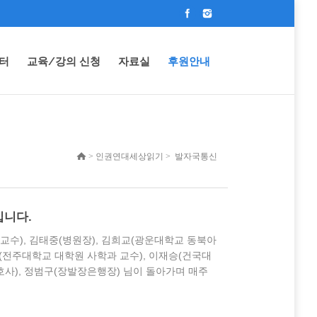
터
교육/강의 신청
자료실
후원안내
> 인권연대세상읽기 > 발자국통신
입니다.
교수), 김태중(병원장), 김희교(광운대학교 동북아
(전주대학교 대학원 사학과 교수), 이재승(건국대
호사), 정범구(장발장은행장) 님이 돌아가며 매주