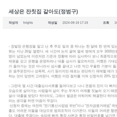
세상은 잔칫집 같아도(정범구)
작성자
hrights
작성일
2024-09-19 17:19
조회
1
- 장발장 은행장을 맡고 난 후 주요 일과 중 하나는 한 달에 한 번씩 
회는 지난 26일 열렸다. 세 시간여 논의 끝에 열세 명에게 모두 3000
명이 넘었는데 이런저런 기준과 정황에 따라 심사하다 보니 최종적으로
재원을 갖고 은행을 운영하려니 대출 심사가 필요하지만, 어쨌든 기대
가 돌아가는 것은 아니라서 심사를 끝내고 나면 약간 우울한 기분이 
은 음주운전이나 성폭력, 사기 등이지만 때로는 판단하기 애매할 때가 
하는 것이 당연히 고려된다. 어쨌든 이런 절차를 거쳐 신청자의 20% 정
- 그런데 몇 시간 대출심사서류를 들여다보고 나니 온몸의 진이 다 빠지
모습으로 살아가는 사람들의 삶이 주는 무게가 어깨를 짓눌러 오기 때문이
설사 대출을 받았다 하더라도, 그래서 벌금은 어찌어찌 해결한다 하더라
라는 생각을 하면 마음이 무겁다.
신청자 중에는 여전히 “전기통신사업법 위반”이나 “전자금융거래법” 위반
출도 어려운 이들을 대상으로 범죄조직이 다가온다. 이들의 어려운 형
다. 대출해 주겠다는 속임에 빠져 통장 사본과 통장 비밀번호를 넘기면