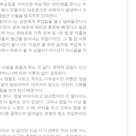
유심칩을 가져오면 개당 5만~10만원을 준다고 하
게 해서 만들어진 대포폰으로 피해자가 발생하니 이
행법은 이들을 범죄자로 단죄한다.
고 돌아다니는 남편에게 부엌칼을 들고 덤벼들었다가
있으면서 생계 때문에 예비군 훈련에 빠졌다고 벌금
적 가난, 위태로운 가족 관계 둥 –은 몇 푼 대출로
들의 행간을 읽어내는 작업이지만, 그 몇 장 서류
작업이 끝나고도 마음은 물 먹은 솜처럼 무겁게 가
려나 위로가 될 수 있을까? 어디선가 자신들을 지
 사람을 힘들게 하는 것 같다. 경제적 궁핍이 인간
복하느냐에 따라 이후의 삶이 결정된다.
다 경험도 다르고 처지도 다르겠지만 어쨌든 정말
은 결국 밑바닥까지 내려가지 않고는 반전의 기회를
힘을 얻게 되기 때문이다.
 된다. 정말 바닥이라고 생각했지만 더 떨어지는
면 더 밀리는 곳이 있었다. 그러나 정말 더 이상 떨
이라고 느꼈던 그 때, 바닥을 차고 오르는 힘을 얻
 막다른 골목으로 밀어넣는 운명의 힘도 막강하지만
청거리는 것 같지만 지금 이 시간에도 우리 사회 어느