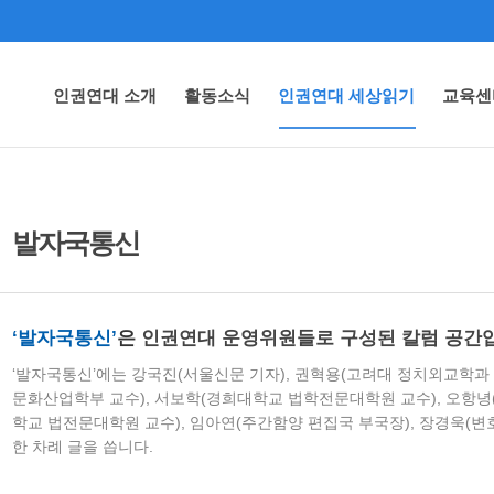
인권연대 소개
활동소식
인권연대 세상읽기
교육센
발자국통신
‘발자국통신’
은
인권연대 운영위원들로 구성된 칼럼 공간
‘발자국통신’에는 강국진(서울신문 기자), 권혁용(고려대 정치외교학과 
문화산업학부 교수), 서보학(경희대학교 법학전문대학원 교수), 오항녕
학교 법전문대학원 교수), 임아연(주간함양 편집국 부국장), 장경욱(변
한 차례 글을 씁니다.