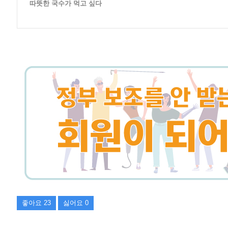
따뜻한 국수가 먹고 싶다
좋아요
23
싫어요
0