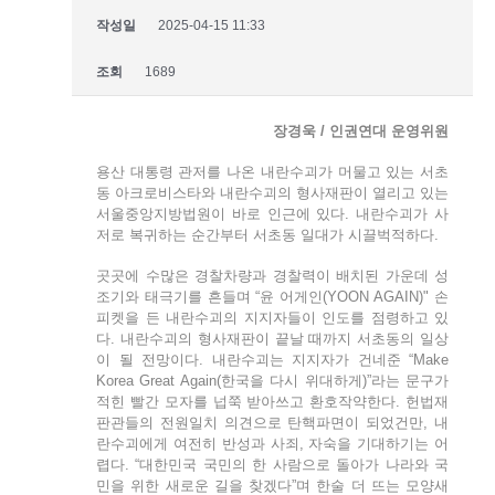
작성일
2025-04-15 11:33
조회
1689
장경욱 / 인권연대 운영위원
용산 대통령 관저를 나온 내란수괴가 머물고 있는 서초
동 아크로비스타와 내란수괴의 형사재판이 열리고 있는
서울중앙지방법원이 바로 인근에 있다. 내란수괴가 사
저로 복귀하는 순간부터 서초동 일대가 시끌벅적하다.
곳곳에 수많은 경찰차량과 경찰력이 배치된 가운데 성
조기와 태극기를 흔들며 “윤 어게인(YOON AGAIN)" 손
피켓을 든 내란수괴의 지지자들이 인도를 점령하고 있
다. 내란수괴의 형사재판이 끝날 때까지 서초동의 일상
이 될 전망이다. 내란수괴는 지지자가 건네준 “Make
Korea Great Again(한국을 다시 위대하게)”라는 문구가
적힌 빨간 모자를 넙쭉 받아쓰고 환호작약한다. 헌법재
판관들의 전원일치 의견으로 탄핵파면이 되었건만, 내
란수괴에게 여전히 반성과 사죄, 자숙을 기대하기는 어
렵다. “대한민국 국민의 한 사람으로 돌아가 나라와 국
민을 위한 새로운 길을 찾겠다”며 한술 더 뜨는 모양새