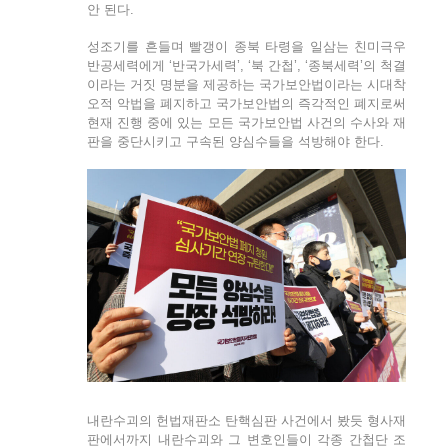
안 된다.
성조기를 흔들며 빨갱이 종북 타령을 일삼는 친미극우
반공세력에게 ‘반국가세력’, ‘북 간첩’, ‘종북세력’의 척결
이라는 거짓 명분을 제공하는 국가보안법이라는 시대착
오적 악법을 폐지하고 국가보안법의 즉각적인 폐지로써
현재 진행 중에 있는 모든 국가보안법 사건의 수사와 재
판을 중단시키고 구속된 양심수들을 석방해야 한다.
내란수괴의 헌법재판소 탄핵심판 사건에서 봤듯 형사재
판에서까지 내란수괴와 그 변호인들이 각종 간첩단 조