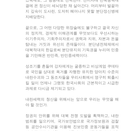
쇼독재로, 그 행동대로 전락한다. 친미사대 반북동족대
결에 온 정신이 세뇌당한 채 살아간다. 머리부터 발끝까
지 깊숙이 도사린, 도저히 헤어나지 못할 분단정신병에
지배당한다.
끝으로, 그 어떤 다양한 위장술에도 불구하고 결국 자신
의 정치적, 경제적 이해관계를 무엇보다도 우선시하는
이기주의자, 기회주의자로서 권력과 지위, 자본과 돈을
탐내는 거짓과 위선의 존재들이다. 분단냉전체제에서
대북적대의 한길로써 분단유지의 기득권을 누리며 민중
을 기만해온 반민족, 반민중세력이다.
성조기를 흔들며 강자에게는 굴종하고 비상계엄 쿠데타
로 국민을 상대로 폭거를 자행한 유치한 양아치 수준의
내란수괴와 그 동조자들을 우리사회에서 영구히 퇴출시
킬 일이 언제나 그랬듯 한국사회의 근본적이고 시급한
과제로 다시금 제기되고 있다.
내란세력의 청산을 위해서는 앞으로 우리는 무엇을 해
야 할 것인가.
정권의 안위를 위해 대북 전쟁 도발을 획책하고, 내란
범죄를 일으키며, 국가보안법으로 국가정보원과 검찰
등 공안수사기관을 이용해 진보민중 운동가들을 표적