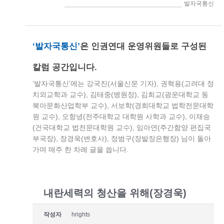
> 인권연대세상읽기 > 발자국통신
‘발자국통신’
은
인권연대 운영위원들로 구성된
칼럼 공간입니다.
‘발자국통신’에는 강국진(서울신문 기자), 권혁용(고려대 정
치외교학과 교수), 김태중(병원장), 김희교(광운대학교 동
북아문화산업학부 교수), 서보학(경희대학교 법학전문대학
원 교수), 오항녕(전주대학교 대학원 사학과 교수), 이재승
(건국대학교 법전문대학원 교수), 임아연(주간함양 편집국
부국장), 장경욱(변호사), 정범구(장발장은행장) 님이 돌아
가며 매주 한 차례 글을 씁니다.
내란세력의 청산을 위해(장경욱)
작성자
hrights