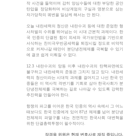
작 사건을 들먹이며 감히 양심수들에 대한 부당한 공안
탄압을 정당화하며 비상계엄의 구실과 명분으로 삼는
자가당착의 궤변을 일삼케 해서는 안 된다.
오늘 내란세력의 청산은 내란수괴 등에 대한 준엄한 형
사처벌의 수위를 뛰어넘는 이 시대 근본적 과제이다. 한
국 민중의 단결된 힘이 외세와 국가보안법을 기반으로
서식하는 친미극우반공세력을 퇴장시킬 정도로 비약적
으로 커져나갈 때만이 분단냉전체제를 극복할 수 있기
에 결코 쉽게 이뤄질 수 없다.
12.3 내란수괴의 망동 이후 내란수괴의 탄핵파면에도
불구하고 내란세력의 준동은 그치지 않고 있다. 내란세
력의 청산이라는 시대적 과제를 걸머지고 나선 한국 민
중들은 이 역사적 격변기를 기회로 삼아 한국사회가 분
단냉전체제를 극복하는 길로 나아갈 수 있도록 강력한
추진력을 만들어야 한다.
항쟁의 파고를 이어온 한국 민중의 역사 속에서 그 어느
때보다도 한국 민중에게 있어 87년 체제를 넘어 분단냉
전체제의 파열구를 내는 전면적인 한국사회 대변혁을
위한 단결총력투쟁이 필수적이다.
장경욱 위원은 현재 변호사로 재직 중입니다.