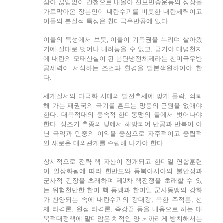
삼아 끊임없이 간첩으로 내몰아 진보민중운동의 성장을
가로막아온 장본인이 내란수괴를 비롯한 내란세력이고
이들의 본질적 특성은 친미극우반공에 있다.
이들의 특성에서 보듯, 이들이 기득권을 누리며 살아왔
기에 절대로 벗어나 내려놓을 수 없고, 급기야 대명천지
에 내란의 모태산실이 된 분단냉전체제라는 친미극우반
공세력이 서식하는 조건과 환경을 발본색원하여야 한
다.
세계질서의 다극화 시대의 발전추세에 맞게 몰락, 쇠퇴
해 가는 패권국의 국기를 흔드는 망동의 근원을 없애야
한다. 대북적대의 종속적 한미동맹의 틀에서 벗어나야
한다. 성조기 추종의 덫에서 해방되어 반공과 반북이 아
닌 국익과 민중의 이익을 중심으로 자주적이고 중립적
인 새로운 대외관계를 수립해 나가야 한다.
상시적으로 전략 핵 자산이 전개되고 한미일 연합훈련
이 일상화됨에 따라 한반도와 동북아시아의 불안정과
군사적 긴장을 초래하며 제3차 핵전쟁을 초래할 수 있
는 위험천만한 한미 핵 동맹과 한미일 군사동맹의 강화
가 찬양되는 속에 내란수괴의 강대강, 북한 주적론, 선
제 타격론, 원점 타격론, 즉강끝 등을 내용으로 하는 대
북적대정책에 말미암은 치적인 양 뇌까리게 방치해서는