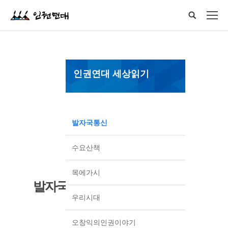
인권연대 세상읽기
발자국통신
수요산책
목에가시
발자국통신
우리시대
오창익의인권이야기