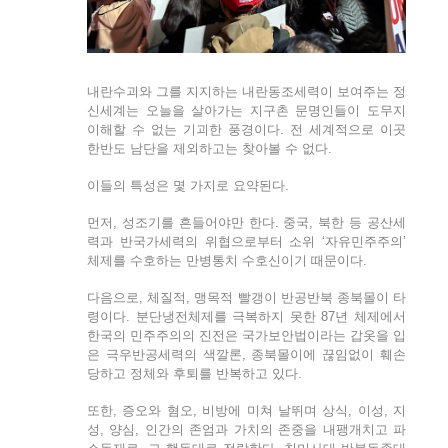
내란수괴와 그를 지지하는 내란동조세력이 보여주는 정
신세계는 오늘을 살아가는 지구촌 문명인들이 도무지
이해할 수 없는 기괴한 풍경이다. 전 세계적으로 이곳
한반도 남단을 제외하고는 찾아볼 수 없다.
이들의 특성은 몇 가지로 요약된다.
먼저, 성조기를 흔들어야만 한다. 중국, 북한 등 공산세
력과 반국가세력의 위협으로부터 소위 ‘자유민주주의’
체제를 수호하는 만병통치 수호신이기 때문이다.
다음으로, 체질적, 맹목적 빨갱이 반공반북 종북몰이 타
령이다. 분단냉전체제를 극복하지 못한 87년 체제에서
한국의 민주주의의 진전은 국가보안법이라는 갑옷을 입
은 극우반공세력의 색깔론, 종북몰이에 끊임없이 훼손
당하고 정체와 후퇴를 반복하고 있다.
또한, 증오와 혐오, 비방에 미쳐 날뛰며 상식, 이성, 지
성, 양심, 인간의 존엄과 가치의 존중을 내팽개치고 파