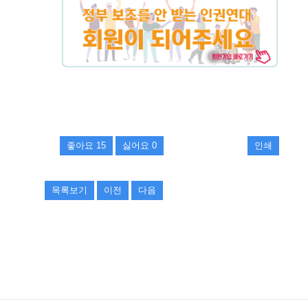
좋아요
15
싫어요
0
인쇄
목록보기
이전
다음