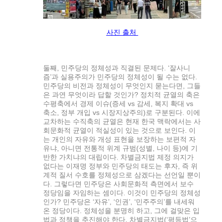
사진 출처
둘째, 민주당의 정체성과 직결된 문제다. ‘잘사니
즘’과 실용주의가 민주당의 정체성이 될 수는 없다.
민주당의 비전과 정체성이 무엇인지 묻는다면, 그들
은 과연 무엇이라 답할 것인가? 정치적 균열의 축은
수평축에서 경제 이슈(증세 vs 감세, 복지 확대 vs
축소, 정부 개입 vs 시장지상주의)로 구분된다. 이에
교차하는 수직축의 균열은 현재 한국 맥락에서는 사
회문화적 균열이 적실성이 있는 것으로 보인다. 이
는 개인의 자유와 개성 표현을 보장하는 보편적 자
유냐, 아니면 전통적 위계 규범(성별, 나이 등)에 기
반한 가치냐의 대립이다. 차별금지법 제정 의지가
없다는 이재명 정부와 민주당의 태도는 후자, 즉 위
계적 질서 수호를 정체성으로 삼겠다는 선언일 뿐이
다. 그렇다면 민주당은 사회문화적 측면에서 보수
정당임을 자임하는 셈이다. 이것이 민주당의 정체성
인가? 민주당은 ‘자유’, ‘인권’, ‘민주주의’를 내세워
온 정당이다. 정체성을 분명히 하고, 그에 걸맞은 입
법과 정책을 추진해야 한다. 차별금지법(‘평등법’으