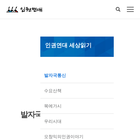
인권연대 세상읽기
발자국통신
수요산책
목에가시
발자국통신
우리시대
오창익의인권이야기