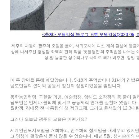
<출처> 오월걸상 블로그 6호 오월걸상(2023.05,
제주의 사월이 광주의 오월을 품어, 서귀포시에 여섯 개의 걸상이 둥글게
상에 나서주신 홍성담 화백의 판화 작품 '촛불행진'의 주먹밥을 나누는 여
상 앞 늠름한 상수리나무 사이로 해가 비추면, 정말 
이 두 장면을 통해 깨달았습니다. 5·18의 주먹밥이나 91년의 김밥
남도민들의 연대와 공동체 정신의 상징이었음을 말입니다.
동학농민혁명, 구한말 의병, 여순항쟁, 암태도 소작쟁의 등 굳이 멀
남도민은 언제나 불의에 맞서고 공동체적 연대를 실천해 왔습니다. 그
월항쟁, 김대중 전 대통령의 첫 정권교체, 그리고 윤석열의 12.3내
그러나 오늘날 광주의 모습은 어떤가요?
세계인권도시포럼을 개최하고, 민주화의 성지임을 내세우고 있지만,
그 명성에 걸맞은지 묻지 않을 수 없습니다. 매년 5월, 성지순례의