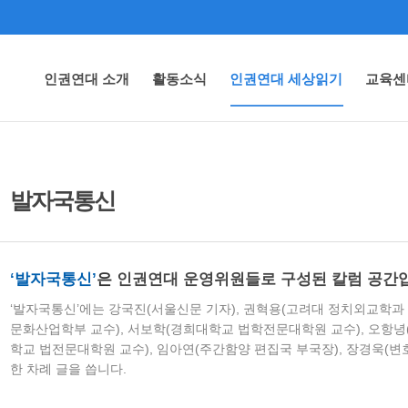
인권연대 소개
활동소식
인권연대 세상읽기
교육센
발자국통신
‘발자국통신’
은
인권연대 운영위원들로 구성된 칼럼 공간
‘발자국통신’에는 강국진(서울신문 기자), 권혁용(고려대 정치외교학과 
문화산업학부 교수), 서보학(경희대학교 법학전문대학원 교수), 오항녕
학교 법전문대학원 교수), 임아연(주간함양 편집국 부국장), 장경욱(변
한 차례 글을 씁니다.