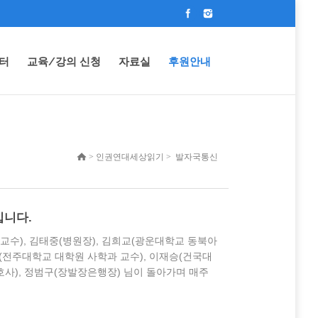
터
교육/강의 신청
자료실
후원안내
> 인권연대세상읽기 > 발자국통신
입니다.
교수), 김태중(병원장), 김희교(광운대학교 동북아
(전주대학교 대학원 사학과 교수), 이재승(건국대
호사), 정범구(장발장은행장) 님이 돌아가며 매주