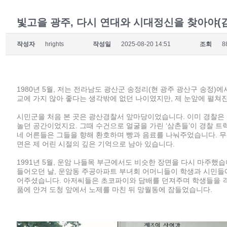
빛고을 광주, 다시 연대와 시대정신을 찾아야(
작성자
hrights
작성일
2025-08-20 14:51
조회
8
1980년 5월, 저는 전라남도 광산군 송정리(현 광주 광산구 송정)에
교에 가지 않아 좋다는 생각밖에 없던 나이였지만, 제 눈앞에 펼쳐
시민군을 처음 본 곳은 광산경찰서 앞마당이었습니다. 이미 경찰은 
놀던 공간이었지요. 그때 수건으로 얼굴을 가린 ‘삼촌들’이 경찰 트
네 어른들은 그들을 향해 환호하며 빵과 음료를 나눠주었습니다. 무
면은 제 어린 시절의 깊은 기억으로 남아 있습니다.
1991년 5월, 운암 나들목 부근에서도 비슷한 장면을 다시 마주했습
들어오던 날, 운암동 주공아파트 부녀회 어머니들이 학생과 시민들에
어주셨습니다. 아저씨들은 초코파이와 담배를 던져주며 학생들을 격
품에 안겨 도청 앞에서 노제를 마친 뒤 망월동에 잠들었습니다.