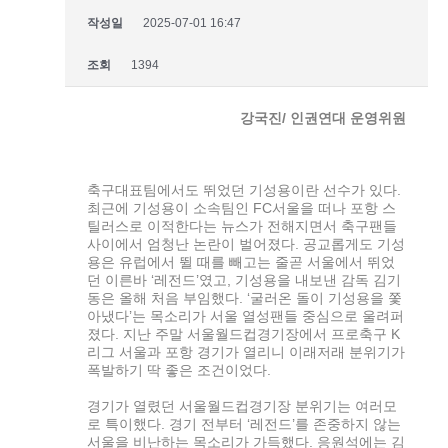
작성일
2025-07-01 16:47
조회
1394
강국진/ 인권연대 운영위원
축구대표팀에서도 뛰었던 기성용이란 선수가 있다.
최근에 기성용이 소속팀인 FC서울을 떠나 포항 스
틸러스로 이적한다는 뉴스가 전해지면서 축구팬들
사이에서 엄청난 논란이 벌어졌다. 공교롭게도 기성
용은 유럽에서 뛸 때를 빼고는 줄곧 서울에서 뛰었
던 이른바 ‘레전드’였고, 기성용을 내보낸 감독 김기
동은 올해 처음 부임했다. ‘굴러온 돌이 기성용을 쫓
아냈다’는 목소리가 서울 열성팬들 중심으로 울려퍼
졌다. 지난 주말 서울월드컵경기장에서 프로축구 K
리그 서울과 포항 경기가 열리니 이래저래 분위기가
폭발하기 딱 좋은 조건이었다.
경기가 열렸던 서울월드컵경기장 분위기는 여러모
로 특이했다. 경기 전부터 ‘레전드’를 존중하지 않는
서울을 비난하는 목소리가 가득했다. 응원석에는 김