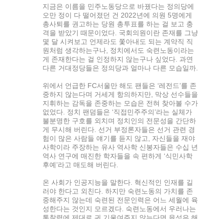
지금은 이름을 민주노동당으로 바꿨다는 정의당에
오만 정이 다 떨어졌던 건 2022년에 의원 5명에게
총사퇴를 권고하는 당원 총투표를 하는 걸 보고 충
격을 받았기 때문이었다. 국회의원이란 존재를 그냥
몇 달 시켜보고 언제라도 쫓아내도 되는 계약직 직
원처럼 생각하는구나, 정치에서도 숙련노동이라는
게 존재한다는 걸 인정하지 않는구나 싶었다. 과연
다른 거대정당들은 정의당과 얼마나 다른 모습일까.
위에서 언급한 FC서울만 해도 팬들은 ‘레전드’를 존
중하지 않는다며 거세게 항의하지만, 막상 선수들을
지휘하는 감독을 존중하는 모습은 전혀 찾아볼 수가
없었다. 정치 팬덤들은 ‘직접민주주의’라는 실체가
불분명한 구호를 외치며 정치인의 전문성을 간단하
게 무시해 버린다. 선거 부정론자들은 선거 관련 경
험이 많은 사람들 얘기를 듣지 않고, 자신들을 재야
사학이라 주장하는 유사 역사학 신봉자들은 수십 년
역사 연구에 매진한 학자들을 속 편하게 ‘식민사학
후예’라고 매도해 버린다.
온 사회가 인공지능을 말한다. 혁신적인 인재를 길
러야 한다고 외친다. 하지만 숙련노동의 가치를 존
중해주지 않는데 숙련된 전문인력은 어느 세월에 육
성한다는 것인지 모르겠다. 숙련노동에서 우러나는
통찰력에 제대로 귀 기울여주지 않는다면 육성은 해