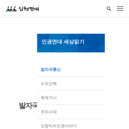
인권연대 세상읽기
발자국통신
수요산책
목에가시
발자국통신
우리시대
오창익의인권이야기