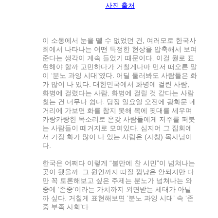
사진 출처
이 소동에서 눈을 뗄 수 없었던 건, 여러모로 한국사
회에서 나타나는 어떤 특정한 현상을 압축해서 보여
준다는 생각이 계속 들었기 때문이다. 이걸 뭘로 표
현해야 할까 고민하다가 거칠게나마 먼저 떠오른 말
이 ‘분노 과잉 시대’였다. 어딜 둘러봐도 사람들은 화
가 많이 나 있다. 대한민국에서 화병에 걸린 사람,
화병에 걸렸다는 사람, 화병에 걸릴 것 같다는 사람
찾는 건 너무나 쉽다. 당장 일요일 오전에 광화문 네
거리에 가보면 화를 참지 못해 목에 핏대를 세우며
카랑카랑한 목소리로 온갖 사람들에게 저주를 퍼붓
는 사람들이 떼거지로 모여있다. 심지어 그 집회에
서 가장 화가 많이 나 있는 사람은 (자칭) 목사님이
다.
한국은 어쩌다 이렇게 “불만에 찬 시민”이 넘쳐나는
곳이 됐을까. 그 원인까지 따질 깜냥은 안되지만 다
만 꼭 토론해보고 싶은 주제는 분노가 넘쳐나는 와
중에 ‘존중’이라는 가치까지 외면받는 세태가 아닐
까 싶다. 거칠게 표현해보면 ‘분노 과잉 시대’ 속 ‘존
중 부족 사회’다.