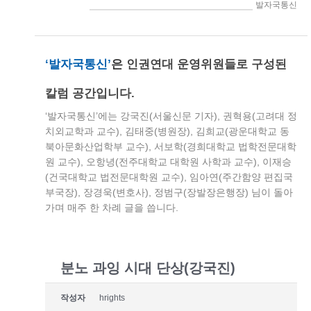
> 인권연대세상읽기 > 발자국통신
‘발자국통신’
은
인권연대 운영위원들로 구성된
칼럼 공간입니다.
‘발자국통신’에는 강국진(서울신문 기자), 권혁용(고려대 정
치외교학과 교수), 김태중(병원장), 김희교(광운대학교 동
북아문화산업학부 교수), 서보학(경희대학교 법학전문대학
원 교수), 오항녕(전주대학교 대학원 사학과 교수), 이재승
(건국대학교 법전문대학원 교수), 임아연(주간함양 편집국
부국장), 장경욱(변호사), 정범구(장발장은행장) 님이 돌아
가며 매주 한 차례 글을 씁니다.
분노 과잉 시대 단상(강국진)
작성자
hrights