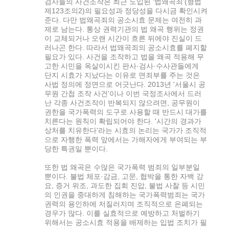
검사들의 사건조작은 최근 도입된 ‘법왜곡죄’(형법
제123조의2)의 필요성과 정당성을 다시금 확인시켜
준다. 다만 법왜곡죄의 공소시효 문제는 여전히 과
제로 남는다. 통상 권력기관의 법 왜곡 행위는 정권
이 교체되거나 오랜 시간이 흐른 뒤에야 진실이 드
러나곤 한다. 따라서 법왜곡죄의 공소시효를 폐지할
필요가 있다. 사건을 조작하고 법을 왜곡 적용해 무
고한 시민을 옥살이시킨 판사·검사·수사관들에게
단지 시효가 지났다는 이유로 면죄부를 주는 것은
사법 정의에 정면으로 어긋난다. 2013년 '서울시 공
무원 간첩 조작 사건'이나 이번 국정조사에서 드러
난 각종 사건조작이 반복되지 않으려면, 공무원이
권한을 국가폭력의 도구로 사용할 때 반드시 대가를
치른다는 원칙이 확립되어야 한다. '시간의 경과가
상처를 치유한다'라는 시효의 논리는 국가가 조직적
으로 자행한 폭력 앞에서는 가해자에게 부여되는 부
당한 특권일 뿐이다.
또한 법 왜곡은 수많은 국가폭력 범죄의 일부분일
뿐이다. 불법 체포·감금, 고문, 협박을 통한 자백 강
요, 증거 위조, 과도한 집회 진압, 불법 사찰 등 시민
의 인권을 중대하게 침해하는 국가폭력범죄는 국가
권력의 용인하에 저질러지며 조직적으로 은폐되는
경우가 많다. 이를 실효적으로 예방하고 처벌하기
위해서는 공소시효 적용을 배제하는 입법 조치가 필