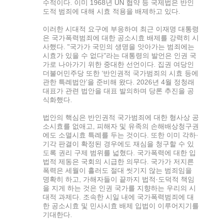
수적이다. 이미 1968년 UN 협약 등 국제법은 반인
도적 범죄에 대해 시효 적용을 배제하고 있다.
이러한 시대적 요구에 부응하여 최근 이재명 대통령
은 국가폭력범죄에 대한 공소시효 배제를 강력히 시
사했다. "국가가 국민의 생명을 앗아가는 범죄에는
시효가 있을 수 없다"라는 대통령의 발언은 인권 국
가로 나아가기 위한 중대한 선언이다. 집권 여당인
더불어민주당 또한 ‘반인권적 국가범죄의 시효 등에
관한 특례법안’을 준비해 왔다. 2026년 4월 정청래
대표가 관련 법안을 대표 발의하며 당론 추진을 공
식화했다.
법안의 핵심은 반인권적 국가범죄에 대한 형사상 공
소시효를 없애고, 피해자 및 유족의 손해배상청구권
에도 소멸시효 특례를 두는 것이다. 또한 이미 각하·
기각 판결이 확정된 경우에도 재심을 청구할 수 있
도록 권리 구제 범위를 넓혔다. 국가폭력에 대한 입
법적 제동은 국회의 시급한 의무다. 국가가 저지른
폭력은 세월이 흘러도 절대 씻기지 않는 범죄임을
명확히 하고, 가해자들이 끝까지 법적·도덕적 책임
을 지게 하는 것은 인권 국가를 지향하는 우리의 시
대적 과제다. 조속한 시일 내에 국가폭력범죄에 대
한 공소시효 및 민사시효 배제 입법이 이루어지기를
기대한다.