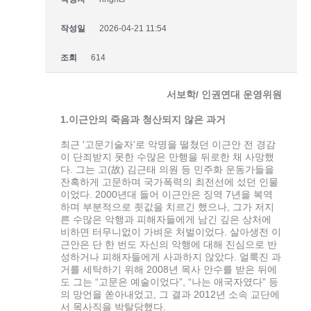
작성일
2026-04-21 11:54
조회
614
서보학/ 인권연대 운영위원
1.이근안의 죽음과 청산되지 않은 과거
최근 '고문기술자'로 악명을 떨쳤던 이근안 전 경감
이 단죄받지 못한 수많은 만행을 뒤로한 채 사망했
다. 그는 고(故) 김근태 의원 등 민주화 운동가들을
잔혹하게 고문하며 국가폭력의 최전선에 섰던 인물
이었다. 2000년대 들어 이근안은 징역 7년을 복역
하며 부분적으로 죗값을 치르긴 했으나, 그가 저지
른 수많은 악행과 피해자들에게 남긴 깊은 상처에
비하면 터무니없이 가벼운 처벌이었다. 살아생전 이
근안은 단 한 번도 자신의 악행에 대해 진심으로 반
성하거나 피해자들에게 사과하지 않았다. 얼룩진 과
거를 세탁하기 위해 2008년 목사 안수를 받은 뒤에
도 그는 “고문은 예술이었다”, “나는 애국자였다” 등
의 망언을 쏟아내었고, 그 결과 2012년 소속 교단에
서 목사직을 박탈당했다.