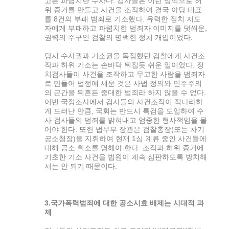
고든 파렴치한 수사다. 검사들은 이런 방식으로 허
위 증거를 만들고 사건을 조작하여 결국 야당 대표
를 8건의 부패 범죄로 기소했다. 유력한 정치 지도
자에게 부패하고 파렴치한 범죄자 이미지를 덧씌운,
권력의 주구인 검찰의 명백한 정치 개입이었다.
당시 수사권과 기소권을 독점했던 검찰에게 사건조
작과 허위 기소는 손바닥 뒤집듯 쉬운 일이었다. 정
치검사들이 사건을 조작하고 무고한 사람을 범죄자
로 만들어 법정에 세운 것은 사법 정의와 민주주의
의 근간을 뒤흔든 중대한 범죄라 하지 않을 수 없다.
이번 국정조사에서 검사들의 사건조작이 적나라하
게 드러난 만큼, 국회는 반드시 특검을 도입하여 수
사 검사들의 범죄를 밝혀내고 엄중한 형사책임을 물
어야 한다. 또한 법무부 장관은 검찰총장(또는 차기
공소청장)을 지휘하여 현재 1심 계류 중인 사건들에
대해 공소 취소를 명해야 한다. 조작과 허위 증거에
기초한 기소 사건을 법원이 계속 심판하도록 방치해
서는 안 되기 때문이다.
3.국가폭력범죄에 대한 공소시효 배제는 시대적 과
제