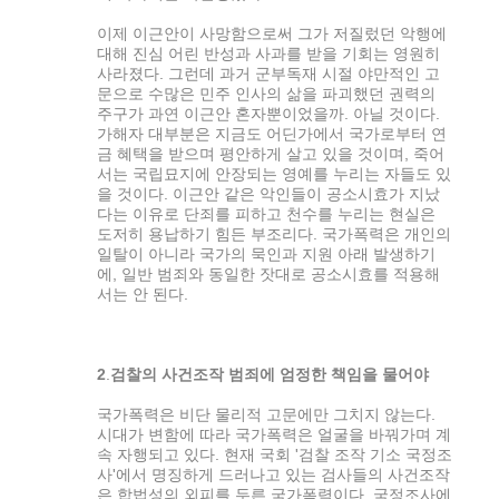
이제 이근안이 사망함으로써 그가 저질렀던 악행에
대해 진심 어린 반성과 사과를 받을 기회는 영원히
사라졌다. 그런데 과거 군부독재 시절 야만적인 고
문으로 수많은 민주 인사의 삶을 파괴했던 권력의
주구가 과연 이근안 혼자뿐이었을까. 아닐 것이다.
가해자 대부분은 지금도 어딘가에서 국가로부터 연
금 혜택을 받으며 평안하게 살고 있을 것이며, 죽어
서는 국립묘지에 안장되는 영예를 누리는 자들도 있
을 것이다. 이근안 같은 악인들이 공소시효가 지났
다는 이유로 단죄를 피하고 천수를 누리는 현실은
도저히 용납하기 힘든 부조리다. 국가폭력은 개인의
일탈이 아니라 국가의 묵인과 지원 아래 발생하기
에, 일반 범죄와 동일한 잣대로 공소시효를 적용해
서는 안 된다.
2
.
검찰의 사건조작 범죄에 엄정한 책임을 물어야
국가폭력은 비단 물리적 고문에만 그치지 않는다.
시대가 변함에 따라 국가폭력은 얼굴을 바꿔가며 계
속 자행되고 있다. 현재 국회 '검찰 조작 기소 국정조
사'에서 명징하게 드러나고 있는 검사들의 사건조작
은 합법성의 외피를 두른 국가폭력이다. 국정조사에