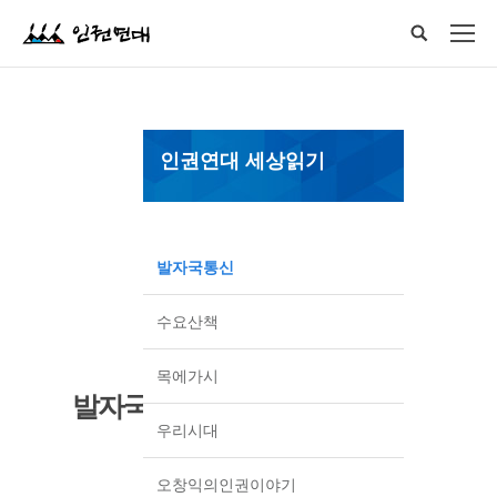
인권연대 세상읽기
발자국통신
수요산책
목에가시
발자국통신
우리시대
오창익의인권이야기