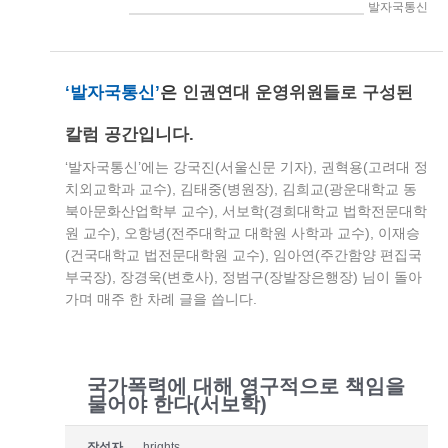
> 인권연대세상읽기 > 발자국통신
‘발자국통신’
은
인권연대 운영위원들로 구성된
칼럼 공간입니다.
‘발자국통신’에는 강국진(서울신문 기자), 권혁용(고려대 정
치외교학과 교수), 김태중(병원장), 김희교(광운대학교 동
북아문화산업학부 교수), 서보학(경희대학교 법학전문대학
원 교수), 오항녕(전주대학교 대학원 사학과 교수), 이재승
(건국대학교 법전문대학원 교수), 임아연(주간함양 편집국
부국장), 장경욱(변호사), 정범구(장발장은행장) 님이 돌아
가며 매주 한 차례 글을 씁니다.
국가폭력에 대해 영구적으로 책임을
물어야 한다(서보학)
작성자
hrights