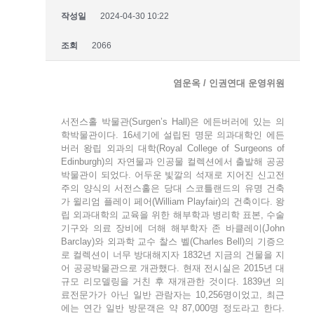
작성일
2024-04-30 10:22
조회
2066
염운옥 / 인권연대 운영위원
서전스홀 박물관(Surgen’s Hall)은 에든버러에 있는 의
학박물관이다. 16세기에 설립된 명문 의과대학인 에든
버러 왕립 외과의 대학(Royal College of Surgeons of
Edinburgh)의 자연물과 인공물 컬렉션에서 출발해 공공
박물관이 되었다. 어두운 빛깔의 석재로 지어진 신고전
주의 양식의 서전스홀은 당대 스코틀랜드의 유명 건축
가 윌리엄 플레이 페어(William Playfair)의 건축이다. 왕
립 외과대학의 교육을 위한 해부학과 병리학 표본, 수술
기구와 의료 장비에 더해 해부학자 존 바클레이(John
Barclay)와 외과학 교수 찰스 벨(Charles Bell)의 기증으
로 컬렉션이 너무 방대해지자 1832년 지금의 건물을 지
어 공공박물관으로 개관했다. 현재 전시실은 2015년 대
규모 리모델링을 거친 후 재개관한 것이다. 1839년 의
료전문가가 아닌 일반 관람자는 10,256명이었고, 최근
에는 연간 일반 방문객은 약 87,000명 정도라고 한다.