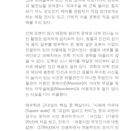
고대 외과술부터 최신 의료 장비에 이르기까지 외과학
의 발전상을 보여준다. 외과수술 때 근육 벌리는 힘의
세기 어느 정도인지 레버를 관람자가 직접 당겨보게는
하는 체험 전시도 있고, 다빈치 수술 로봇은 직접 실연
해볼 수도 있다.
인체 표본이 많기 때문에 윤리적 문제로 내부 전시실 사
진 촬영은 엄격하게 금지되어 있다. 동물과 인간의 장기
와 몸의 일부를 방부액이 든 병에 넣은 표본이 수없이
진열되어 있어 아찔해질 지경이었다. 생물의 내부를 들
여다보고 파헤치려는 의학 지식의 권력을 떠올리지 않
을 수 없다. 도축된 소나 돼지를 매달듯 머리부터 갈고
리로 매달린 인간 해골도 걸려 있다. 과학과 의학 진보
의 제단에 봉헌된 인간과 비인간 동물의 무수한 시신들
이 늘어서 있는 이곳은 박물관인가 아니면 무덤인가. 박
물관의 어원인 뮤제이온(Museion)이 거대한 무덤을 뜻
하는 마우솔레움(Mausoleum)과 어원적으로 멀지 않다
는 사실을 다시 떠올렸다.
해부학은 근대성의 핵심 중 핵심이다. “사페레 아우데
(Sapere aude)” 즉 “과감히 알려고 하라”는 뜻의 라틴어
경구는 로마의 시인 호라티우스가 〈서간집〉(기원전
20년)에 처음 썼고, 칸트가 〈계몽이란 무엇인가에 대한
답변〉(1784년)에서 인용하면서 계몽주의의 표어가 되