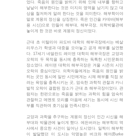
었다. 죽음의 원인을 밝히기 위해 인체 내부를 향하고
낱낱이 해부한다는 것은 미지의 영역을 남기지 않고 대
상을 철저하게 알려 한다는 것을 의미한다. 해부학이야
말로 계몽의 정신을 상징한다. 죽은 인간을 카데바(해부
용 시신)으로 만들어 해부대, 해부극장, 의학박물관에
놓이게 한 것은 바로 계몽의 정신이었다.
근대 초 이탈리아 파도바 대학의 해부극장에서는 베살
리우스가 학생과 대중을 모아놓고 공개 해부를 실연했
다. 17세기 네덜란드 레이덴 대학의 해부극장은 교양과
오락의 두 목적을 동시에 충족하는 독특한 시민문화의
장소였다. 레이덴 대학의 해부극장은 겨울 시즌의 시민
오락의 중심이었다. 의학자들에게는 죽음의 원인을 밝
히는 곳인 동시에 일반 시민에게는 시체 해부를 직접 보
려는 욕망을 충족시키는 곳, 엄숙한 과학적 관찰과 카니
발적 오락이 결합된 장소가 근대 초 해부극장이었다. 관
람자는 한편으로는 죽음을 밝히는 과학의 힘을 엄숙히
관찰하고 메멘토 모리를 마음에 새기는 동시에 시신 해
부를 직관하며 호기심을 만족시켰다.
교양과 과학을 추구하는 계몽의 정신이 인간 시신을 해
부대와 박물관에 놓이게 했다. 에든버러는 해부학의 역
사에서 중요한 사건이 일어난 도시였다. 일찍이 해부학
이 발달했던 이 도시는 악명높은 버크와 헤어(Burke