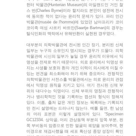
헌터 박물관(Hunterian Museum)의 아일랜드인 거인 찰
스 번(Charles Byrne)이라 할지라도 본인이 생전에 전시
에 동의한 적이 없다는 윤리적 문제가 있다. 파리 인간
박물관(musée de l'homme)에 있었던 남아프리카 코이
코이족 여성 사르키 바트만(Saartje Bartman)의 경우는
탈식민화의 맥락에서 유해반환이 실현된 경우였다.
대부분의 의학박물관에 전시된 인간 장기, 분리된 신체
일부는 누구의 소유인지 명시되는 경우가 드물다. 의학
박물관에 시신의 일부가 놓일 경우 윤리적 이유에서 익
명성을 전제로 하기 때문이다. 의료 윤리에서 익명성 유
지는 사생활 보호와 환자 개인 이력이 의사에게 미칠 수
있는 편견을 최소화해야 하기 위해 중요하다. 전형적인
의학박물관인 서전스홀 박물관에서는 의료 윤리의 관점
에서 익명성 원칙을 지키고 있다. 여기 전시된 신체 부
위의 대다수는 익명이다. 신체 부위의 명칭과 전형적이
거나 병리학적인 것을 기록하는 캡션의 형식이 정해져
있다. 이름, 출처 같은 개인 정보는 목록에는 기록되지
만 전시 설명에는 드러나지 않는다. 예를 들면, 한 남성
의 머리 표본은 이렇게 설명되어 있다. “Specimen
GC12334. 상악골, 머리 관상동맥 부분의 앞쪽 부분, 왼
쪽 부비동의 암종으로 인한 얼굴의 궤양을 보여주며, 현
미경으로 재검사했을 때 세포 확산성 종양 성장이 확인