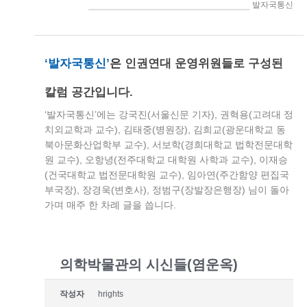
> 인권연대세상읽기 > 발자국통신
‘발자국통신’
은
인권연대 운영위원들로 구성된
칼럼 공간입니다.
‘발자국통신’에는 강국진(서울신문 기자), 권혁용(고려대 정
치외교학과 교수), 김태중(병원장), 김희교(광운대학교 동
북아문화산업학부 교수), 서보학(경희대학교 법학전문대학
원 교수), 오항녕(전주대학교 대학원 사학과 교수), 이재승
(건국대학교 법전문대학원 교수), 임아연(주간함양 편집국
부국장), 장경욱(변호사), 정범구(장발장은행장) 님이 돌아
가며 매주 한 차례 글을 씁니다.
의학박물관의 시신들(염운옥)
작성자
hrights