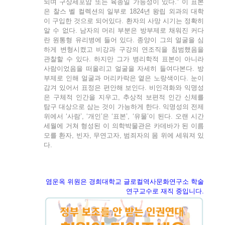
되며 구상세포암 또는 육종일 가능성이 있다.” 이 표본
은 찰스 벨 컬렉션의 일부로 1824년 왕립 외과의 대학
이 구입한 것으로 되어있다. 환자의 사망 시기는 정확히
알 수 없다. 남자의 머리 부분은 방부제로 채워진 커다
란 원통형 유리병에 들어 있다. 종양이 그의 얼굴을 심
하게 변형시켰고 비강과 구강의 연조직을 침범했음을
관찰할 수 있다. 하지만 그가 병리학적 표본이 아니라
사람이었음을 떠올리고 얼굴을 자세히 들여다본다. 방
부제로 인해 얼굴과 머리카락은 옅은 노랑색이다. 눈이
감겨 있어서 표정은 편안해 보인다. 비인격화와 익명성
은 구체적 인간을 지우고, 추상적 보편적 인간 신체를
탐구 대상으로 삼는 것이 가능하게 한다. 익명성의 전제
위에서 ‘사람’, ‘개인’은 ‘표본’, ‘유물’이 된다. 오랜 시간
세월에 거쳐 형성된 이 의학박물관은 카데바가 된 이름
모를 환자, 빈자, 무연고자, 범죄자의 몸 위에 세워져 있
다.
염운옥 위원은 경희대학교 글로컬역사문화연구소 학술
연구교수로 재직 중입니다.