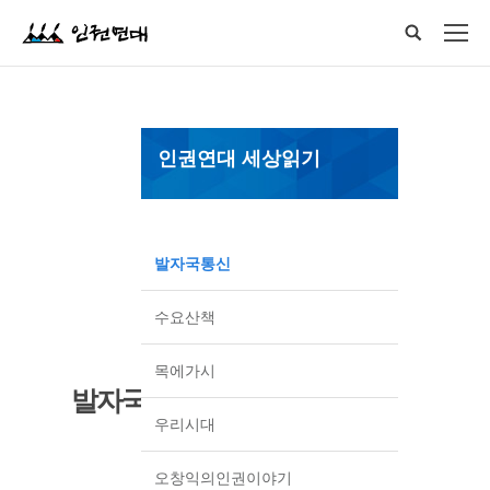
인권연대 세상읽기
발자국통신
수요산책
목에가시
발자국통신
우리시대
오창익의인권이야기