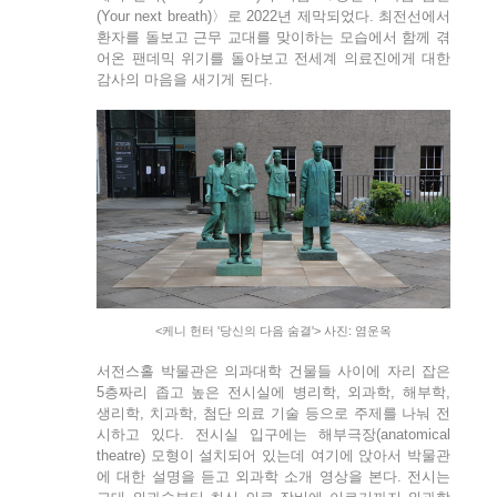
(Your next breath)〉로 2022년 제막되었다. 최전선에서
환자를 돌보고 근무 교대를 맞이하는 모습에서 함께 겪
어온 팬데믹 위기를 돌아보고 전세계 의료진에게 대한
감사의 마음을 새기게 된다.
<케니 헌터 '당신의 다음 숨결'> 사진: 염운옥
서전스홀 박물관은 의과대학 건물들 사이에 자리 잡은
5층짜리 좁고 높은 전시실에 병리학, 외과학, 해부학,
생리학, 치과학, 첨단 의료 기술 등으로 주제를 나눠 전
시하고 있다. 전시실 입구에는 해부극장(anatomical
theatre) 모형이 설치되어 있는데 여기에 앉아서 박물관
에 대한 설명을 듣고 외과학 소개 영상을 본다. 전시는